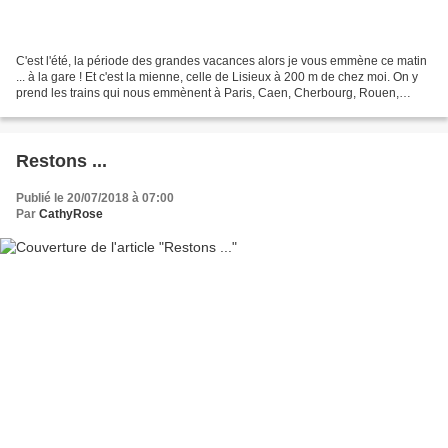
C'est l'été, la période des grandes vacances alors je vous emmène ce matin
... à la gare ! Et c'est la mienne, celle de Lisieux à 200 m de chez moi. On y
prend les trains qui nous emmènent à Paris, Caen, Cherbourg, Rouen,
Deauville ... Bon ça ne se voit...
Restons ...
Publié le 20/07/2018 à 07:00
Par
CathyRose