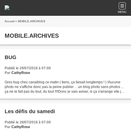
MENU
Accueil
» MOBILE.ARCHIVES
MOBILE.ARCHIVES
BUG
Publié le 29/07/2018 à 07:00
Par
CathyRose
Gros bug chez canalblog ce matin ( tiens, ça faisait longtemps ! ) !Aucune
photo ne s'affiche donc pas la peine publier ... un blog photo sans photos ...
ça ne le fait pas du tout, du tout !!!!Donc je vais aviser, si ça s'arrange vite je
publie, sinon...
Les défis du samedi
Publié le 28/07/2018 à 07:00
Par
CathyRose