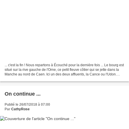
... c'est la fin ! Nous repartons à Écouché pour la dernière fois ... Le bourg est
situé sur la rive gauche de l'Orne, ce petit fleuve côtier qui se jette dans la
Manche au nord de Caen. Ici un des deux affluents, la Cance ou l'Udon.
Voici la maison avec...
On continue ...
Publié le 26/07/2018 à 07:00
Par
CathyRose