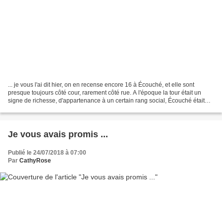
... je vous l'ai dit hier, on en recense encore 16 à Écouché, et elle sont
presque toujours côté cour, rarement côté rue. A l'époque la tour était un
signe de richesse, d'appartenance à un certain rang social, Écouché était
bourgeoise comme l'indiquent...
Je vous avais promis ...
Publié le 24/07/2018 à 07:00
Par
CathyRose