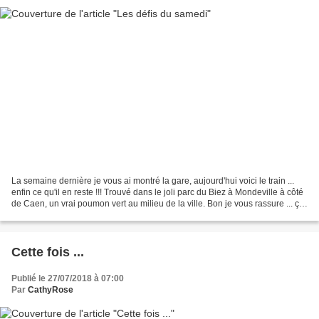
La semaine dernière je vous ai montré la gare, aujourd'hui voici le train ...
enfin ce qu'il en reste !!! Trouvé dans le joli parc du Biez à Mondeville à côté
de Caen, un vrai poumon vert au milieu de la ville. Bon je vous rassure ... ça
n'est pas lui...
Cette fois ...
Publié le 27/07/2018 à 07:00
Par
CathyRose