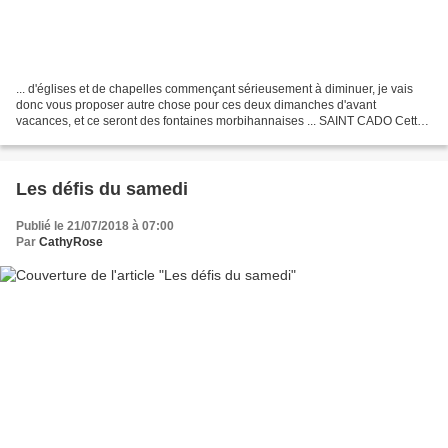
... d'églises et de chapelles commençant sérieusement à diminuer, je vais
donc vous proposer autre chose pour ces deux dimanches d'avant
vacances, et ce seront des fontaines morbihannaises ... SAINT CADO Cette
fontaine située derrière la chapelle date...
Les défis du samedi
Publié le 21/07/2018 à 07:00
Par
CathyRose