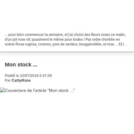
... pour bien commencer la semaine, et j'ai choisi des fleurs roses ce matin,
d'un joli rose vif, quasiment le même pour toutes ! Par ordre d'entrée en
scène Rosa rugosa, cosmos, pois de senteur, bougainvillée, et rose ... Et le
ciel se met lui aussi...
Mon stock ...
Publié le 22/07/2018 à 07:00
Par
CathyRose