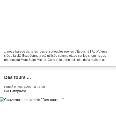
... notre balade dans les rues et surtout les ruelles d'Écouché ! Au XVIème
siècle la cité Écubéenne a été utilisée comme étape sur les chemins des
pèlerins du Mont Saint-Michel. Cette jolie porte est celle de la maison qui
possède la tour ronde montrée...
Des tours ...
Publié le 25/07/2018 à 07:00
Par
CathyRose