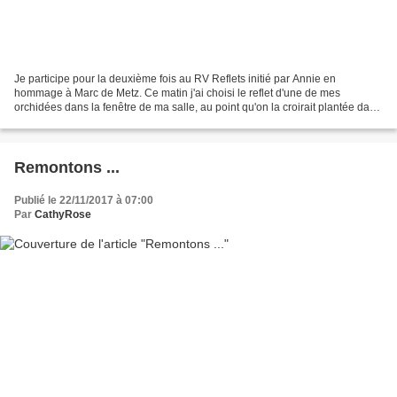
Je participe pour la deuxième fois au RV Reflets initié par Annie en
hommage à Marc de Metz. Ce matin j'ai choisi le reflet d'une de mes
orchidées dans la fenêtre de ma salle, au point qu'on la croirait plantée dans
ma touffe d'hosta au feuillage automnal...
Remontons ...
Publié le 22/11/2017 à 07:00
Par
CathyRose