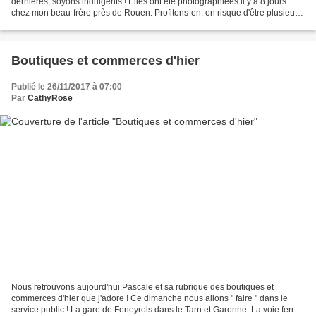
dernières, soyons indulgents ! Elles ont été photographiées il y a 8 jours
chez mon beau-frère près de Rouen. Profitons-en, on risque d'être plusieurs
mois avant d'en voir de nouvelles...
Boutiques et commerces d'hier
Publié le 26/11/2017 à 07:00
Par
CathyRose
Nous retrouvons aujourd'hui Pascale et sa rubrique des boutiques et
commerces d'hier que j'adore ! Ce dimanche nous allons " faire " dans le
service public ! La gare de Feneyrols dans le Tarn et Garonne. La voie ferrée