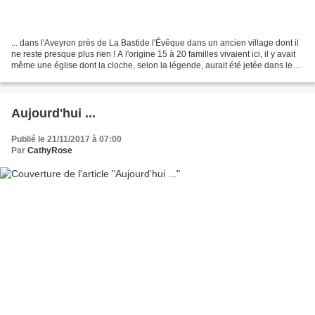
... dans l'Aveyron près de La Bastide l'Évêque dans un ancien village dont il
ne reste presque plus rien ! A l'origine 15 à 20 familles vivaient ici, il y avait
même une église dont la cloche, selon la légende, aurait été jetée dans le
Tarn au moment...
Aujourd'hui ...
Publié le 21/11/2017 à 07:00
Par
CathyRose