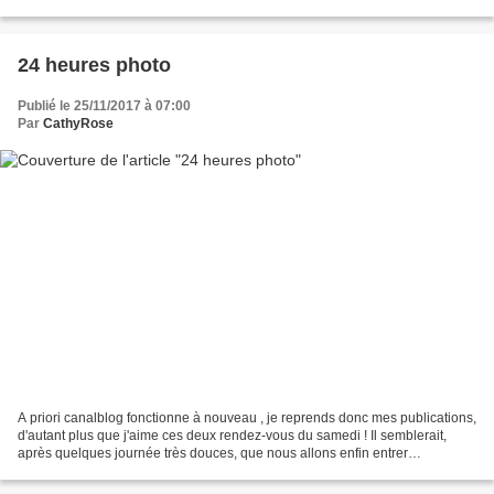
a été fermée en 1954, puis transformée...
24 heures photo
Publié le 25/11/2017 à 07:00
Par
CathyRose
A priori canalblog fonctionne à nouveau , je reprends donc mes publications,
d'autant plus que j'aime ces deux rendez-vous du samedi ! Il semblerait,
après quelques journée très douces, que nous allons enfin entrer
véritablement dans l'automne ! Les arbres...