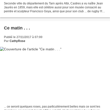
Seconde ville du département du Tarn après Albi, Castres a vu naître Jean
Jaurès en 1859, mais elle est célèbre aussi pour son musée consacré au
peintre et sculpteur Francisco Goya, ainsi que pour son club ... de rugby !!!
Mais moi je voulais y aller...
Ce matin . . .
Publié le 27/11/2017 à 07:00
Par
CathyRose
... ce seront quelques roses, pas particulièrement belles mais ce sont les