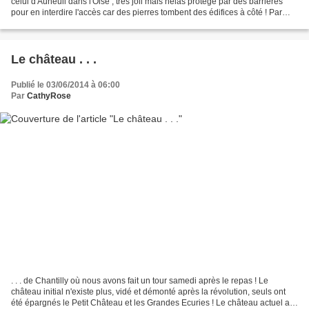
celui d'Auneuil dans l'Oise , très joli mais hélas protégé par des barrières
pour en interdire l'accès car des pierres tombent des édifices à côté ! Par
contre je n'ai rien...
Le château . . .
Publié le 03/06/2014 à 06:00
Par
CathyRose
. . . de Chantilly où nous avons fait un tour samedi après le repas ! Le
château initial n'existe plus, vidé et démonté après la révolution, seuls ont
été épargnés le Petit Château et les Grandes Ecuries ! Le château actuel a