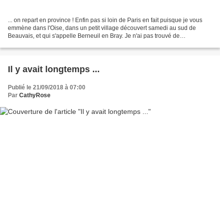
... on repart en province ! Enfin pas si loin de Paris en fait puisque je vous
emmène dans l'Oise, dans un petit village découvert samedi au sud de
Beauvais, et qui s'appelle Berneuil en Bray. Je n'ai pas trouvé de
renseignements mais il m'a beaucoup...
Il y avait longtemps ...
Publié le 21/09/2018 à 07:00
Par
CathyRose