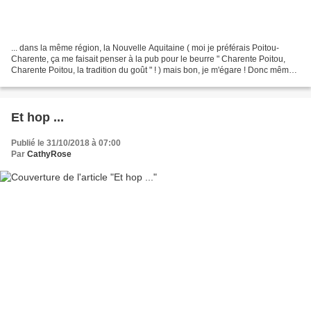
... dans la même région, la Nouvelle Aquitaine ( moi je préférais Poitou-
Charente, ça me faisait penser à la pub pour le beurre " Charente Poitou,
Charente Poitou, la tradition du goût " ! ) mais bon, je m'égare ! Donc même
région mais département différent...
Et hop ...
Publié le 31/10/2018 à 07:00
Par
CathyRose