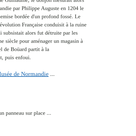
 de Guillaume, le donjon mesurait alors
andie par Philippe Auguste en 1204 le
chemise bordée d'un profond fossé. Le
évolution Française conduisit à la ruine
subsistait alors fut détruite par les
me siècle pour aménager un magasin à
 de Boüard partit à la
t, puis enfoui.
usée de Normandie
...
un panneau sur place ...