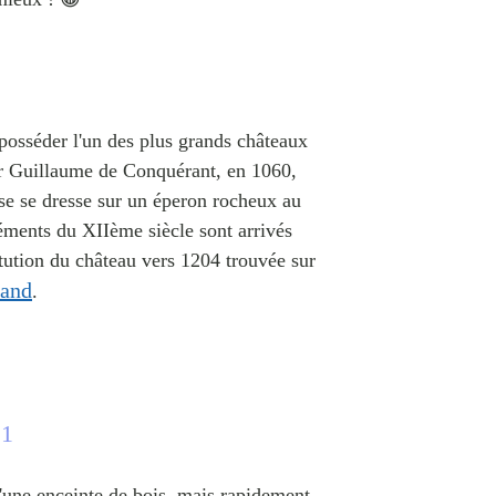
 posséder l'un des plus grands châteaux
ur Guillaume de Conquérant, en 1060,
sse se dresse sur un éperon rocheux au
léments du XIIème siècle sont arrivés
itution du château vers 1204 trouvée sur
mand
.
 1
d'une enceinte de bois, mais rapidement