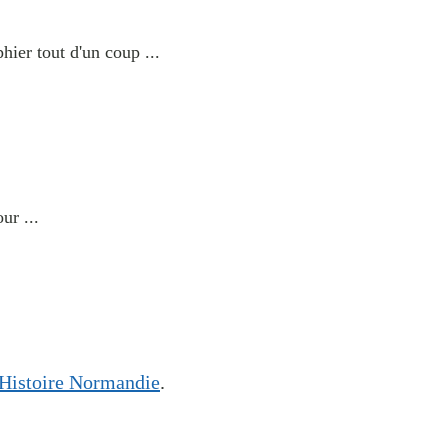
ier tout d'un coup ...
ur ...
Histoire Normandie
.