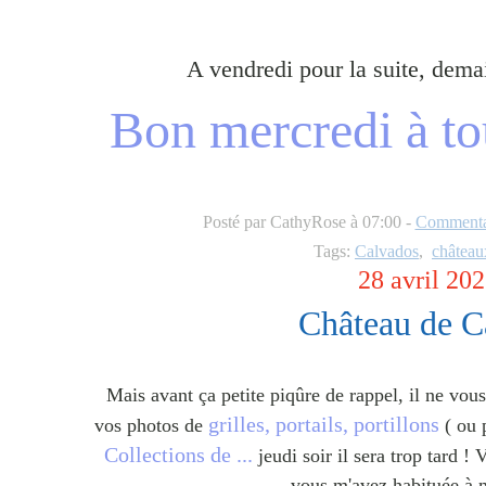
A vendredi pour la suite, demai
Bon mercredi à tou
Posté par CathyRose à 07:00 -
Commentai
Tags:
Calvados
,
château
28 avril 20
Château de C
Mais avant ça petite piqûre de rappel, il ne vou
grilles, portails, portillons
vos photos de
( ou p
Collections de ...
jeudi soir il sera trop tard ! 
vous m'avez habituée à 