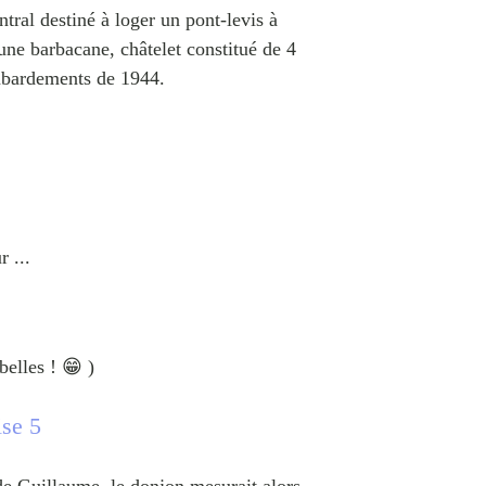
tral destiné à loger un pont-levis à
une barbacane, châtelet constitué de 4
ombardements de 1944.
r ...
belles ! 😁 )
se 5