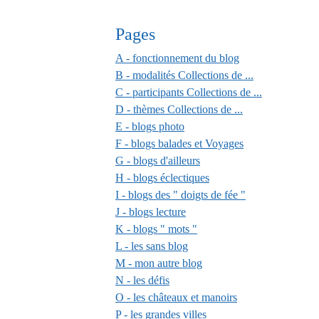
Pages
A - fonctionnement du blog
B - modalités Collections de ...
C - participants Collections de ...
D - thèmes Collections de ...
E - blogs photo
F - blogs balades et Voyages
G - blogs d'ailleurs
H - blogs éclectiques
I - blogs des " doigts de fée "
J - blogs lecture
K - blogs " mots "
L - les sans blog
M - mon autre blog
N - les défis
O - les châteaux et manoirs
P - les grandes villes