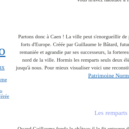
Partons donc à Caen ! La ville peut s'enorgueillir de
forts d'Europe. Créée par Guillaume le Bâtard, fut
o
remaniée et agrandie par ses successeurs, la fortere
nord de la ville. Hormis les remparts seuls deux é
ux
jusqu'à nous. Pour mieux visualiser voici une reconst
Patrimoine Nor
ime
ts
férée
Les remparts
Quand Guillaume fonda le château il le fit entourer 