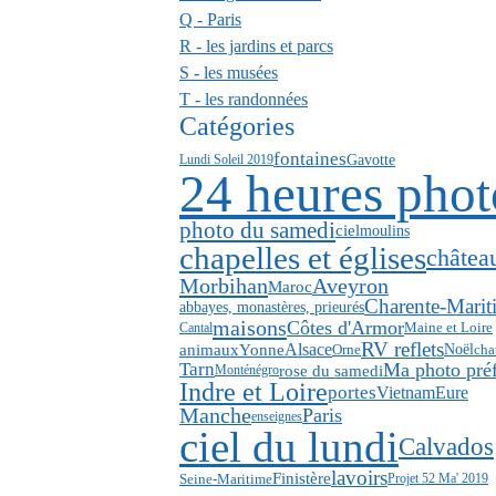
Q - Paris
R - les jardins et parcs
S - les musées
T - les randonnées
Catégories
fontaines
Gavotte
Lundi Soleil 2019
24 heures phot
photo du samedi
ciel
moulins
chapelles et églises
châtea
Aveyron
Morbihan
Maroc
Charente-Marit
abbayes, monastères, prieurés
maisons
Côtes d'Armor
Cantal
Maine et Loire
RV reflets
Alsace
animaux
Yonne
Noël
Orne
cha
Tarn
Ma photo pré
rose du samedi
Monténégro
Indre et Loire
portes
Eure
Vietnam
Manche
Paris
enseignes
ciel du lundi
Calvados
lavoirs
Finistère
Seine-Maritime
Projet 52 Ma' 2019