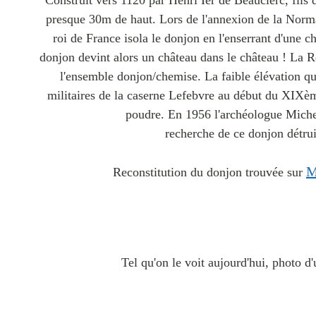
Construit vers 1120 par Henri Ier de Beauclerc, fils
presque 30m de haut. Lors de l'annexion de la Norm
roi de France isola le donjon en l'enserrant d'une 
donjon devint alors un château dans le château ! La R
l'ensemble donjon/chemise. La faible élévation qui 
militaires de la caserne Lefebvre au début du XIXè
poudre. En 1956 l'archéologue Michel
recherche de ce donjon détrui
M
Reconstitution du donjon trouvée sur
Tel qu'on le voit aujourd'hui, photo d'