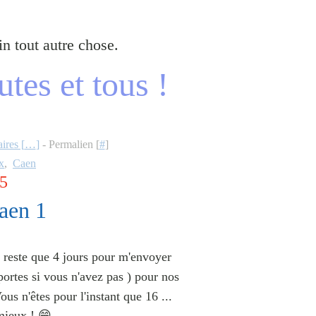
n tout autre chose.
tes et tous !
res [
…
]
- Permalien [
#
]
x
,
Caen
25
aen 1
s reste que 4 jours pour m'envoyer
ortes si vous n'avez pas ) pour nos
Vous n'êtes pour l'instant que 16 ...
mieux ! 😁