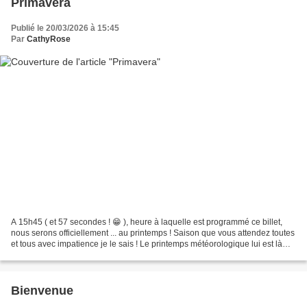
Primavera
Publié le 20/03/2026 à 15:45
Par
CathyRose
A 15h45 ( et 57 secondes ! 😁 ), heure à laquelle est programmé ce billet,
nous serons officiellement ... au printemps ! Saison que vous attendez toutes
et tous avec impatience je le sais ! Le printemps météorologique lui est là
depuis le 1er mars. Les...
Bienvenue