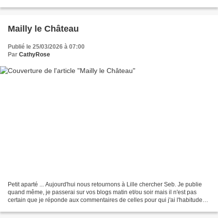
m'ont épuisée ( bien que je ne conduise pas...
Mailly le Château
Publié le 25/03/2026 à 07:00
Par
CathyRose
Petit aparté ... Aujourd'hui nous retournons à Lille chercher Seb. Je publie
quand même, je passerai sur vos blogs matin et/ou soir mais il n'est pas
certain que je réponde aux commentaires de celles pour qui j'ai l'habitude
de le faire, par avance désolée....