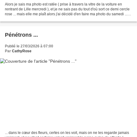
Alors je sais ma photo est ratée ( prise à travers la vitre de la voiture en
rentrant de Lille mercredi ), et je ne sais pas du tout d'où sort ce demi cercle
rose ... mais elle me plaît alors j'ai décidé d'en faire ma photo du samedi ...
na ! Je suis...
Pénétrons ...
Publié le 27/03/2026 à 07:00
Par
CathyRose
... dans le cœur des fleurs, certes on les voit, mais on ne les regarde jamais