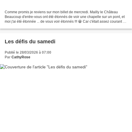
Comme promis je reviens sur mon billet de mercredi. Mailly le Château
Beaucoup d'entre-vous ont été étonnés de voir une chapelle sur un pont, et
moi j'ai été étonnée ... de vous voir étonnés !!! 😁 Car c'était assez courant au
Moyen-Âge, même si je le...
Les défis du samedi
Publié le 28/03/2026 à 07:00
Par
CathyRose