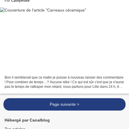
Par
CathyRose
Bon il semblerait que ce matin je puisse à nouveau laisser des commentaire
! Pour combien de temps ...? Aucune idée ! Ce qui est sûr c'est que je n'aurai
pas le temps de rattraper mon retard, nous partons pour Lille dans 24 h, trop
de choses à faire aujourd'hui...
Page suivante >
Hébergé par Canalblog