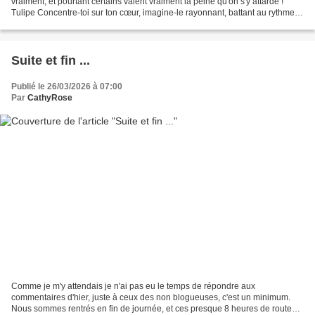
vraiment, et pourtant certains valent vraiment la peine qu'on s'y attarde !
Tulipe Concentre-toi sur ton cœur, imagine-le rayonnant, battant au rythme
de l'Univers et il s'ouvrira...
Suite et fin ...
Publié le 26/03/2026 à 07:00
Par
CathyRose
Comme je m'y attendais je n'ai pas eu le temps de répondre aux
commentaires d'hier, juste à ceux des non blogueuses, c'est un minimum.
Nous sommes rentrés en fin de journée, et ces presque 8 heures de route