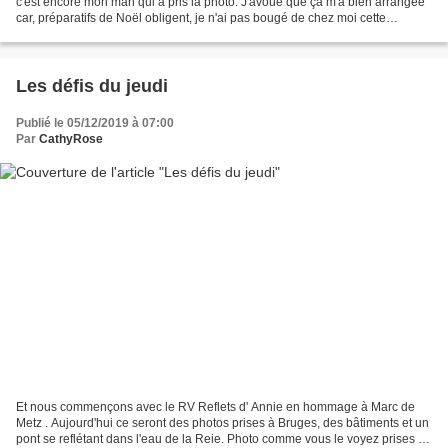
c'est encore mon mari qui a pris la photo. J'avoue que ça m'a bien arrangée
car, préparatifs de Noël obligent, je n'ai pas bougé de chez moi cette
semaine. Cette photo a été...
Les défis du jeudi
Publié le 05/12/2019 à 07:00
Par
CathyRose
Et nous commençons avec le RV Reflets d' Annie en hommage à Marc de
Metz . Aujourd'hui ce seront des photos prises à Bruges, des bâtiments et un
pont se reflétant dans l'eau de la Reie. Photo comme vous le voyez prises de