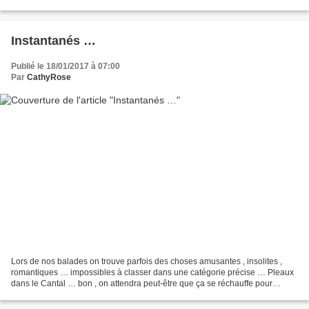
nuit donc je vous demande toute...
Instantanés …
Publié le 18/01/2017 à 07:00
Par
CathyRose
Lors de nos balades on trouve parfois des choses amusantes , insolites ,
romantiques … impossibles à classer dans une catégorie précise … Pleaux
dans le Cantal … bon , on attendra peut-être que ça se réchauffe pour
s’assoir …? Cravant dans l’Yonne … il...