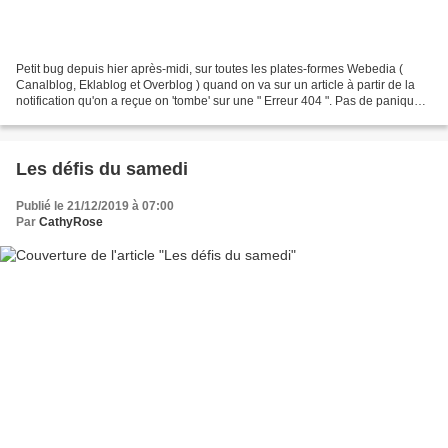
Petit bug depuis hier après-midi, sur toutes les plates-formes Webedia (
Canalblog, Eklablog et Overblog ) quand on va sur un article à partir de la
notification qu'on a reçue on 'tombe' sur une " Erreur 404 ". Pas de panique,
il suffit de cliquer sur...
Les défis du samedi
Publié le 21/12/2019 à 07:00
Par
CathyRose