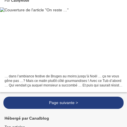
Par
CathyRose
… dans l’ambiance festive de Bruges au moins jusqu’à Noël … ça ne vous
gêne pas …? Mais ce matin plutôt côté gourmandises ! Avec ce Tub d’abord
… Qui vendait ça auquel monsieur a succombé … Et puis qui saurait résister
à une fontaine de chocolat …?!!!...
Page suivante >
Hébergé par Canalblog