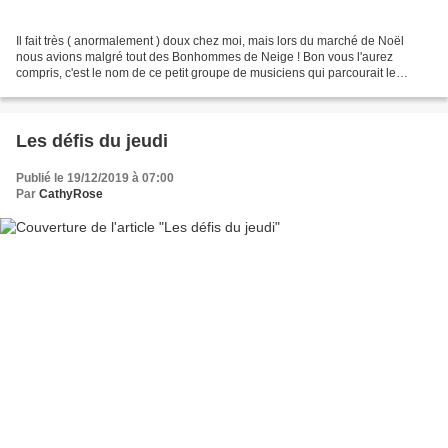
Il fait très ( anormalement ) doux chez moi, mais lors du marché de Noël
nous avions malgré tout des Bonhommes de Neige ! Bon vous l'aurez
compris, c'est le nom de ce petit groupe de musiciens qui parcourait le
marché de Noël. Ma photo n'est pas très...
Les défis du jeudi
Publié le 19/12/2019 à 07:00
Par
CathyRose