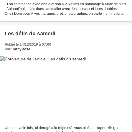
Et on commence avec Annie et son RV Reflets en hommage à Marc de Metz
. Aujourd'hui je fais dans l'animalier avec des oiseaux et leurs doubles ...
Chez Dom pour A vos marques, prêt, photographiez on parle illuminations,
fêtes obligent. Pour qu'il y ait...
Les défis du samedi
Publié le 14/12/2019 à 07:00
Par
CathyRose
Une nouvelle fois j'ai dérogé à la règle ( s'il vous plaît pas taper ! 😉 ), car