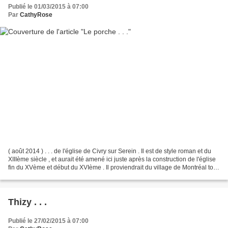
Publié le 01/03/2015 à 07:00
Par
CathyRose
( août 2014 ) . . . de l'église de Civry sur Serein . Il est de style roman et du
XIIIème siècle , et aurait été amené ici juste après la construction de l'église
fin du XVème et début du XVIème . Il proviendrait du village de Montréal tout
proche , et...
Thizy . . .
Publié le 27/02/2015 à 07:00