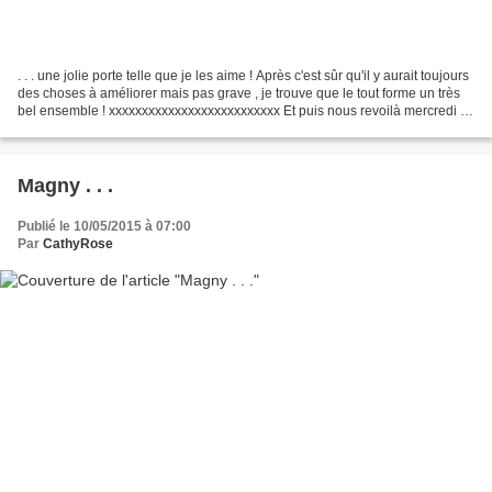
. . . une jolie porte telle que je les aime ! Après c'est sûr qu'il y aurait toujours
des choses à améliorer mais pas grave , je trouve que le tout forme un très
bel ensemble ! xxxxxxxxxxxxxxxxxxxxxxxxxx Et puis nous revoilà mercredi ,
et c'est le jour...
Magny . . .
Publié le 10/05/2015 à 07:00
Par
CathyRose