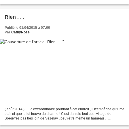
avec les matériaux et les...
Rien . . .
Publié le 01/04/2015 à 07:00
Par
CathyRose
( août 2014 ) . . . d'extraordinaire pourtant à cet endroit , il n'empêche qu'il me
plait et que le lui trouve du charme ! C'est dans le tout petit village de
Soeuvres pas très loin de Vézelay , peut-être même un hameau . . .
xxxxxxxxxxxxxxxxxxxx Et puis...