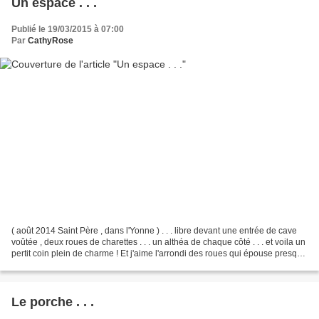
Un espace . . .
Publié le 19/03/2015 à 07:00
Par
CathyRose
( août 2014 Saint Père , dans l'Yonne ) . . . libre devant une entrée de cave
voûtée , deux roues de charettes . . . un althéa de chaque côté . . . et voila un
pertit coin plein de charme ! Et j'aime l'arrondi des roues qui épouse presque
parfaitement...
Le porche . . .