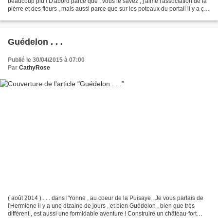
beaucoup plu ! D'abord parce que , vous le savez , j'aime l'association de la
pierre et des fleurs , mais aussi parce que sur les poteaux du portail il y a ça .
. . Amusants...
Guédelon . . .
Publié le 30/04/2015 à 07:00
Par
CathyRose
( août 2014 ) . . . dans l'Yonne , au coeur de la Puisaye . Je vous parlais de
l'Hermione il y a une dizaine de jours , et bien Guédelon , bien que très
différent , est aussi une formidable aventure ! Construire un château-fort