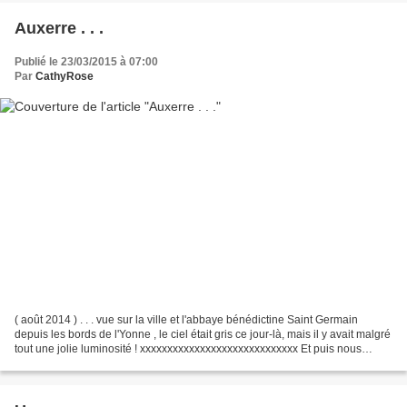
Auxerre . . .
Publié le 23/03/2015 à 07:00
Par
CathyRose
( août 2014 ) . . . vue sur la ville et l'abbaye bénédictine Saint Germain
depuis les bords de l'Yonne , le ciel était gris ce jour-là, mais il y avait malgré
tout une jolie luminosité ! xxxxxxxxxxxxxxxxxxxxxxxxxxxxx Et puis nous
sommes lundi , c'est...