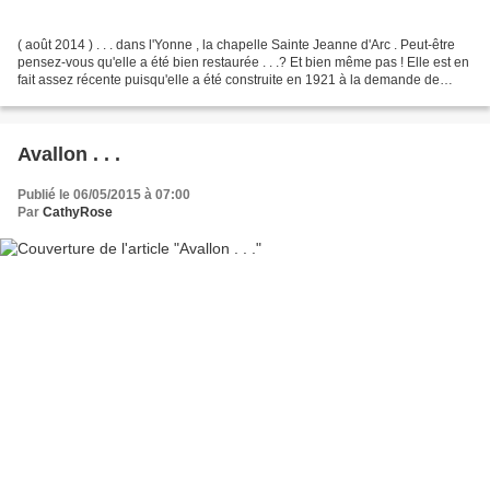
( août 2014 ) . . . dans l'Yonne , la chapelle Sainte Jeanne d'Arc . Peut-être
pensez-vous qu'elle a été bien restaurée . . .? Et bien même pas ! Elle est en
fait assez récente puisqu'elle a été construite en 1921 à la demande de
Marie-Louise Pasteur...
Avallon . . .
Publié le 06/05/2015 à 07:00
Par
CathyRose