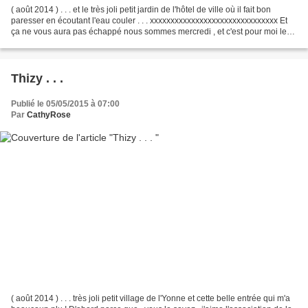
( août 2014 ) . . . et le très joli petit jardin de l'hôtel de ville où il fait bon
paresser en écoutant l'eau couler . . . xxxxxxxxxxxxxxxxxxxxxxxxxxxxxxx Et
ça ne vous aura pas échappé nous sommes mercredi , et c'est pour moi le
jour du Projet 52 avec...
Thizy . . .
Publié le 05/05/2015 à 07:00
Par
CathyRose
( août 2014 ) . . . très joli petit village de l'Yonne et cette belle entrée qui m'a