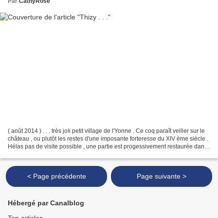
Par
CathyRose
( août 2014 ) . . . très joli petit village de l'Yonne . Ce coq paraît veiller sur le
château , ou plutôt les restes d'une imposante forteresse du XIV ème siècle .
Hélas pas de visite possible , une partie est progessivement restaurée dans
l'esprit médiéval...
< Page précédente
Page suivante >
Hébergé par Canalblog