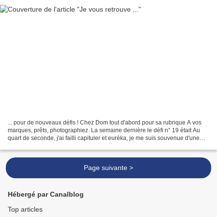
... pour de nouveaux défis ! Chez Dom tout d'abord pour sa rubrique A vos
marques, prêts, photographiez. La semaine dernière le défi n° 19 était Au
quart de seconde, j'ai failli capituler et euréka, je me suis souvenue d'une
photo prise au Vietnam à Hanoï...
Page suivante >
Hébergé par Canalblog
Top articles