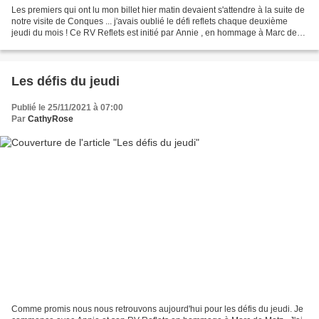
Les premiers qui ont lu mon billet hier matin devaient s'attendre à la suite de
notre visite de Conques ... j'avais oublié le défi reflets chaque deuxième
jeudi du mois ! Ce RV Reflets est initié par Annie , en hommage à Marc de
Metz . Aujourd'hui j'ai...
Les défis du jeudi
Publié le 25/11/2021 à 07:00
Par
CathyRose
Comme promis nous nous retrouvons aujourd'hui pour les défis du jeudi. Je