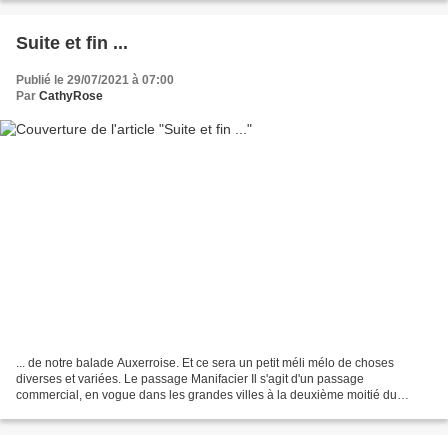
Suite et fin ...
Publié le 29/07/2021 à 07:00
Par
CathyRose
... de notre balade Auxerroise. Et ce sera un petit méli mélo de choses
diverses et variées. Le passage Manifacier Il s'agit d'un passage
commercial, en vogue dans les grandes villes à la deuxième moitié du
XIXème siècle. Il est l'expression de l'expansion...