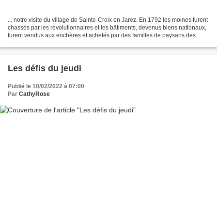
... notre visite du village de Sainte-Croix en Jarez. En 1792 les moines furent
chassés par les révolutionnaires et les bâtiments, devenus biens nationaux,
furent vendus aux enchères et achetés par des familles de paysans des
alentours, 44 familles exactement,...
Les défis du jeudi
Publié le 10/02/2022 à 07:00
Par
CathyRose