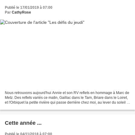
Publié le 17/01/2019 à 07:00
Par
CathyRose
Nous retrouvons aujourd'hui Annie et son RV reflets en hommage à Marc de
Metz. Des reflets variés ce matin, Gaillac dans le Tarn, Briare dans le Loiret,
et l'Orbiquet la petite rivière qui passe derrière chez moi, au lever du soleil ...
Le jeudi c'est...
Cette année ...
Publié le 04/11/2018 à 07:00