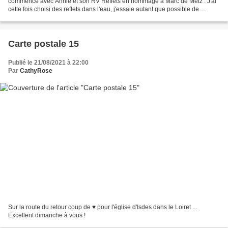
commence avec Annie et son RV Reflets en hommage à Marc de Metz . J'ai
cette fois choisi des reflets dans l'eau, j'essaie autant que possible de
changer à chaque fois. Pour commencer...
Carte postale 15
Publié le 21/08/2021 à 22:00
Par
CathyRose
Sur la route du retour coup de ♥ pour l'église d'Isdes dans le Loiret ...
Excellent dimanche à vous !