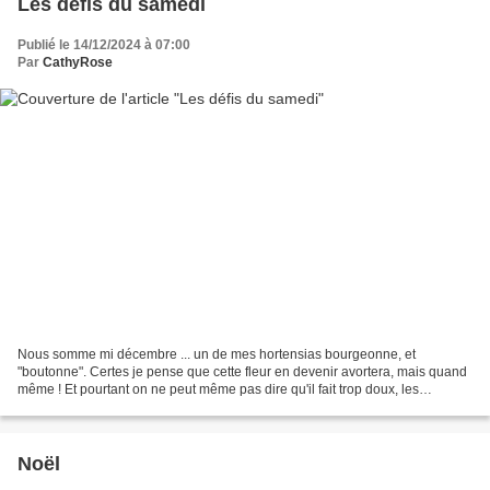
Les défis du samedi
Publié le 14/12/2024 à 07:00
Par
CathyRose
Nous somme mi décembre ... un de mes hortensias bourgeonne, et
"boutonne". Certes je pense que cette fleur en devenir avortera, mais quand
même ! Et pourtant on ne peut même pas dire qu'il fait trop doux, les
températures sont normales pour cette saison,...
Noël