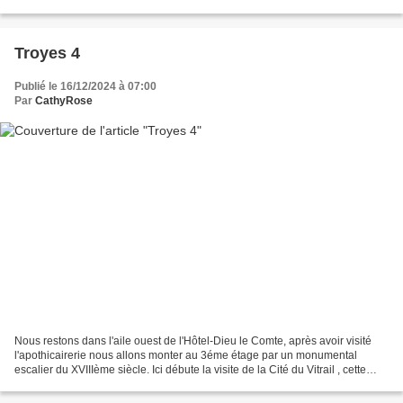
vitrailliste ( 1565 - après 1642...
Troyes 4
Publié le 16/12/2024 à 07:00
Par
CathyRose
Nous restons dans l'aile ouest de l'Hôtel-Dieu le Comte, après avoir visité
l'apothicairerie nous allons monter au 3éme étage par un monumental
escalier du XVIIIème siècle. Ici débute la visite de la Cité du Vitrail , cette
visite a la particularité de...