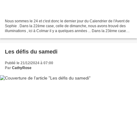
Nous sommes le 24 et c'est donc le dernier jour du Calendrier de l'Avent de
Sophie . Dans la 22ème case, celle de dimanche, nous avons trouvé des
illuminations , ici à Colmar il y a quelques années ... Dans la 23ème case
celle de lundi on trouve un sucre...
Les défis du samedi
Publié le 21/12/2024 à 07:00
Par
CathyRose