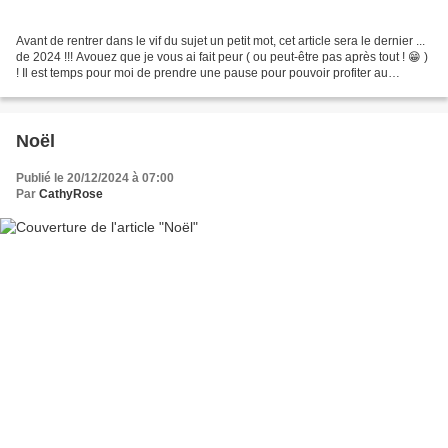
Avant de rentrer dans le vif du sujet un petit mot, cet article sera le dernier ...
de 2024 !!! Avouez que je vous ai fait peur ( ou peut-être pas après tout ! 😁 )
! Il est temps pour moi de prendre une pause pour pouvoir profiter au
maximum de tous ceux...
Noël
Publié le 20/12/2024 à 07:00
Par
CathyRose