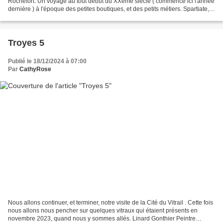
Rochefort. Un voyage au tout début du XXème siècle ( commencé ici l'année
dernière ) à l'époque des petites boutiques, et des petits métiers. Spartiate,
rudimentaire certes ......
Troyes 5
Publié le 18/12/2024 à 07:00
Par
CathyRose
Nous allons continuer, et terminer, notre visite de la Cité du Vitrail . Cette fois
nous allons nous pencher sur quelques vitraux qui étaient présents en
novembre 2023, quand nous y sommes allés. Linard Gonthier Peintre