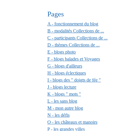
Pages
A - fonctionnement du blog
B - modalités Collections de ...
C - participants Collections de ...
D - thèmes Collections de ...
E - blogs photo
F - blogs balades et Voyages
G - blogs d'ailleurs
H - blogs éclectiques
I - blogs des " doigts de fée "
J - blogs lecture
K - blogs " mots "
L - les sans blog
M - mon autre blog
N - les défis
O - les châteaux et manoirs
P - les grandes villes