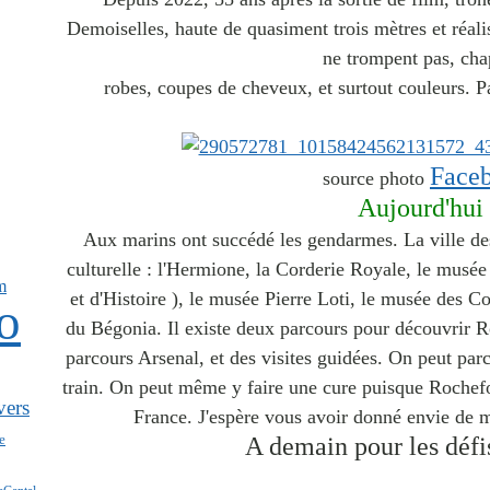
Demoiselles, haute de
quasiment trois mètres et réal
ne trompent pas,
cha
robes, coupes de cheveux, et surtout couleurs
. P
Face
source photo
Aujourd'hui .
Aux marins ont succédé les gendarmes. La ville des
culturelle : l'Hermione, la Corderie Royale, le musé
m
et d'Histoire ), le musée Pierre Loti, le musée des 
o
du Bégonia. Il existe deux parcours pour découvrir Roc
parcours Arsenal, et des visites guidées. On peut parco
train. On peut même y faire une cure puisque Rochefo
vers
France. J'espère vous avoir donné envie de m
e
A demain pour les défi