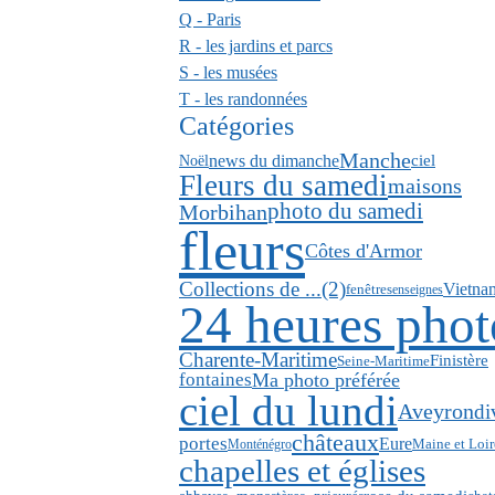
Q - Paris
R - les jardins et parcs
S - les musées
T - les randonnées
Catégories
Manche
news du dimanche
ciel
Noël
Fleurs du samedi
maisons
photo du samedi
Morbihan
fleurs
Côtes d'Armor
Collections de ...(2)
Vietna
fenêtres
enseignes
24 heures phot
Charente-Maritime
Finistère
Seine-Maritime
fontaines
Ma photo préférée
ciel du lundi
Aveyron
di
châteaux
portes
Eure
Monténégro
Maine et Loir
chapelles et églises