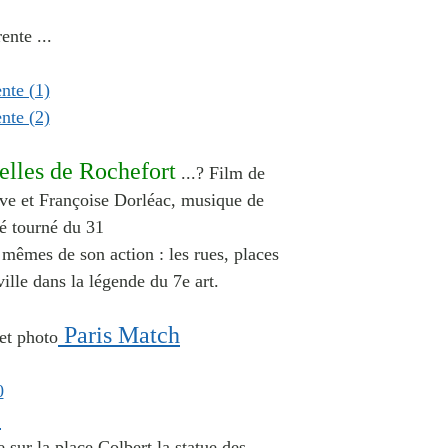
ente ...
lles de Rochefort
...? Film de
ve et Françoise Dorléac, musique de
é tourné du 31
 mêmes de son action : les rues, places
 ville dans la légende du 7
e
art.
Paris Match
 et photo
i
 sur la place Colbert la statue des