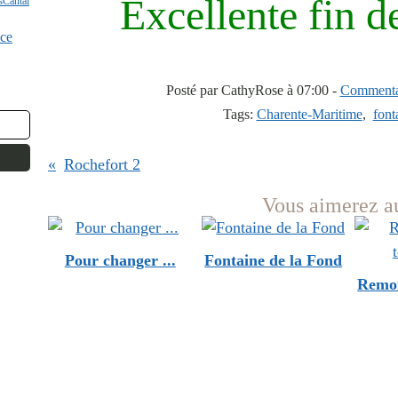
Excellente fin d
s
Cantal
ce
Posté par CathyRose à 07:00 -
Commentai
Tags:
Charente-Maritime
,
font
Rochefort 2
Vous aimerez au
Pour changer ...
Fontaine de la Fond
Remon