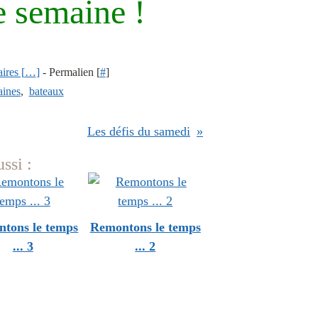
e semaine !
res [
…
]
- Permalien [
#
]
aines
,
bateaux
Les défis du samedi
ssi :
tons le temps
Remontons le temps
... 3
... 2