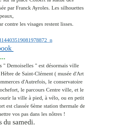
isée par
Franck Ayroles.
Les silhouettes
peaux,
ar contre les visages restent lisses.
book
..
 " Demoiselles " est désormais ville
e Hèbre de Saint-Clément (
musée d'Art
Commerces d'Autrefois, le conservatoire
hefort, le parcours Centre ville, et le
urir la ville à pied, à vélo, ou en petit
rt est c
lassée
6ème station thermale de
ettre vos pas dans les nôtres !
s du samedi.