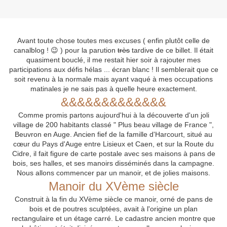
Avant toute chose toutes mes excuses ( enfin plutôt celle de
canalblog ! 😉 ) pour la parution
très
tardive de ce billet. Il était
quasiment bouclé, il me restait hier soir à rajouter mes
participations aux défis hélas ... écran blanc ! Il semblerait que ce
soit revenu à la normale mais ayant vaqué à mes occupations
matinales je ne sais pas à quelle heure exactement.
&&&&&&&&&&&&&
Comme promis partons aujourd'hui à la découverte d'un joli
village de 200 habitants classé " Plus beau village de France ",
Beuvron en Auge. Ancien fief de la famille d'Harcourt, situé au
cœur du Pays d'Auge entre Lisieux et Caen, et sur la Route du
Cidre, il fait figure de carte postale avec ses maisons à pans de
bois, ses halles, et ses manoirs disséminés dans la campagne.
Nous allons commencer par un manoir, et de jolies maisons.
Manoir du XVème siècle
Construit à la fin du XVème siècle ce manoir,
orné de pans de
bois et de poutres sculptées,
avait à l'origine un plan
rectangulaire et un étage carré.
Le cadastre ancien montre que