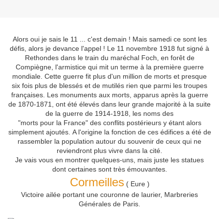
Alors oui je sais le 11 ... c'est demain ! Mais samedi ce sont les
défis, alors je devance l'appel ! L
e 11 novembre 1918 fut signé à
Rethondes dans le train du maréchal Foch, en forêt de
Compiègne,
l'armistice qui mit un terme à la première guerre
mondiale. Cette guerre fit
plus d'un million de morts et presque
six fois plus de blessés et de mutilés rien que parmi les troupes
françaises. Les monuments aux morts, a
pparus après la guerre
de 1870-1871, ont été élevés dans leur grande majorité à la suite
de la guerre de 1914-1918, les noms des
"morts pour la France" des conflits postérieurs y étant alors
simplement ajoutés.
A l'origine la fonction de ces édifices a été de
rassembler la population autour du souvenir de ceux qui ne
reviendront plus vivre dans la cité.
Je vais vous en montrer quelques-uns, mais juste les statues
dont certaines sont très émouvantes.
Cormeilles
( Eure )
Victoire ailée portant une couronne de laurier, Marbreries
Générales de Paris.