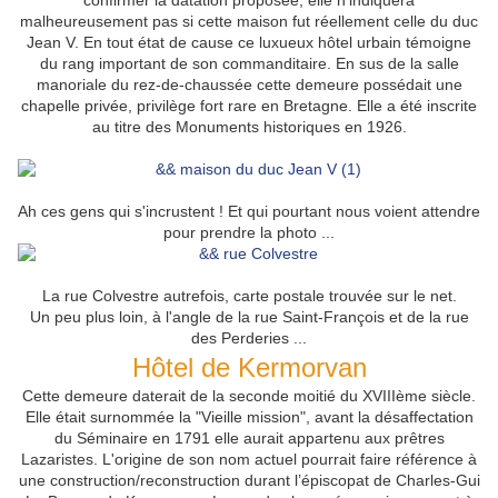
confirmer la datation proposée, elle n'indiquera
malheureusement pas si cette maison fut réellement celle du duc
Jean V. En tout état de cause ce luxueux hôtel urbain témoigne
du rang important de son commanditaire.
En sus de la salle
manoriale du rez-de-chaussée cette demeure possédait une
chapelle privée, privilège fort rare en Bretagne.
Elle a été inscrite
au titre des Monuments historiques en 1926.
Ah ces gens qui s'incrustent ! Et qui pourtant nous voient attendre
pour prendre la photo ...
La rue Colvestre autrefois, carte postale trouvée sur le net.
Un peu plus loin, à l'angle de la rue Saint-François et de la rue
des Perderies ...
Hôtel de Kermorvan
Cette demeure daterait de la seconde moitié du XVIIIème siècle.
Elle
était surnommée la "Vieille mission", avant la désaffectation
du Séminaire
en 1791 elle aurait appartenu aux prêtres
Lazaristes.
L'origine de son nom actuel pourrait faire référence à
une construction/reconstruction durant l’épiscopat de Charles-Gui