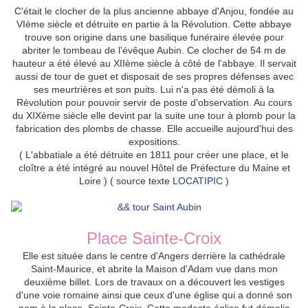
C'
était le clocher de la plus ancienne abbaye d'Anjou, fondée au
VIème siècle et détruite en partie à la Révolution. Cette
abbaye
trouve son origine dans une basilique funéraire
élevée pour
abriter le tombeau de l'évêque Aubin.
Ce clocher de 54 m de
hauteur a été élevé au XIIème siècle à côté de l'abbaye. Il servait
aussi de tour de guet et disposait de ses propres défenses avec
ses meurtrières et son puits. Lui
n'a pas été démoli à la
Révolution pour pouvoir servir de poste d'observation. Au cours
du XIXème siècle e
lle devint par la suite une tour à plomb
pour la
fabrication des plombs de chasse. E
lle accueille aujourd'hui des
expositions.
(
L'abbatiale a été détruite en 1811
pour créer une place, et le
cloître a été intégré au nouvel Hôtel de Préfecture du Maine et
Loire ) ( source texte
LOCATIPIC
)
Place Sainte-Croix
Elle est située dans le centre d'Angers derrière la cathédrale
Saint-Maurice, et abrite la Maison d'Adam vue dans mon
deuxième billet. Lors de travaux on a découvert les vestiges
d'une voie romaine ainsi que ceux d'une église qui a donné son