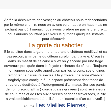
Après la découverte des vestiges du château nous redescendons
par le même chemin, nous en avions vu un autre en haut mais ne
sachant pas où il menait nous avons préféré ne pas le prendre ...
nous aurions pourtant pu ! Nous le quittons quelques instants
pour découvrir ...
La grotte du sabotier
Elle
se situe dans la garenne entourant le château médiéval et sa
bassecour, à mi pente du côteau surplombant la ville.
Creusée
dans un massif de calcaire à silex on y accède par une large
ouverture pratiquée dans la façade rocheuse du côteau.
Toujours
mentionnée sous cette appellation par les ivryens, ses origines
remontent à plusieurs siècles. On y trouve
une zone d’habitat
troglodytique contigüe à un espace présentant des traces de
structures destinées à l’hébergement d’animaux.
Sur
ses parois
de nombreux graffitis ( croix et dates gravées ) sont révélateurs
de coutumes et de rites aux diverses périodes traversées, le site
a vraisemblablement été utilisé pour l’exercice d’un culte votif. (
Les Vieilles Pierres
source
)