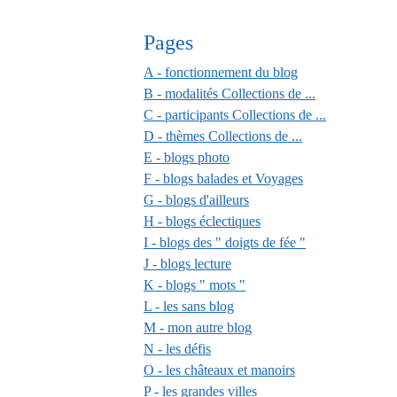
Pages
A - fonctionnement du blog
B - modalités Collections de ...
C - participants Collections de ...
D - thèmes Collections de ...
E - blogs photo
F - blogs balades et Voyages
G - blogs d'ailleurs
H - blogs éclectiques
I - blogs des " doigts de fée "
J - blogs lecture
K - blogs " mots "
L - les sans blog
M - mon autre blog
N - les défis
O - les châteaux et manoirs
P - les grandes villes