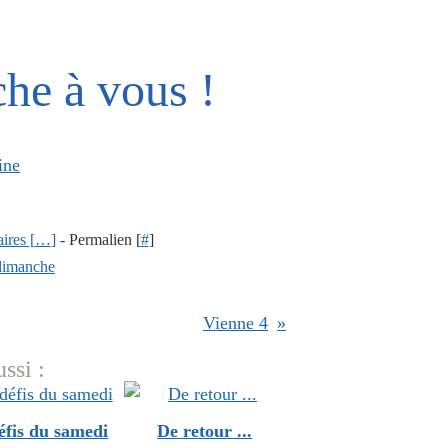
he à vous !
res [
…
]
- Permalien [
#
]
dimanche
Vienne 4
ssi :
éfis du samedi
De retour ...