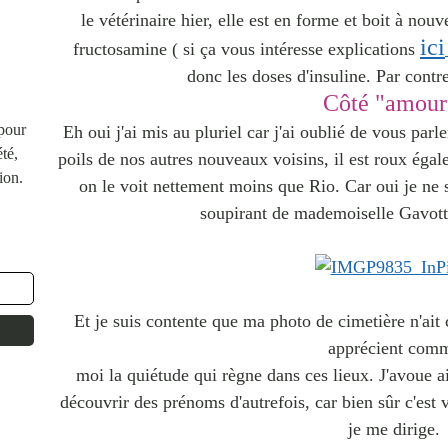
le vétérinaire hier, elle est en forme et boit à n
ici
fructosamine ( si ça vous intéresse explications
donc les doses d'insuline. Par contre
Côté "amour
 pour
Eh oui j'ai mis au pluriel car j'ai oublié de vous par
té,
poils de nos autres nouveaux voisins, il est roux égal
ion.
on le voit nettement moins que Rio. Car oui je ne sa
soupirant de mademoiselle Gavotte
Et je suis contente que ma photo de cimetière n'ait
apprécient com
moi la quiétude qui règne dans ces lieux. J'avoue a
découvrir des prénoms d'autrefois, car bien sûr c'est 
je me dirige.