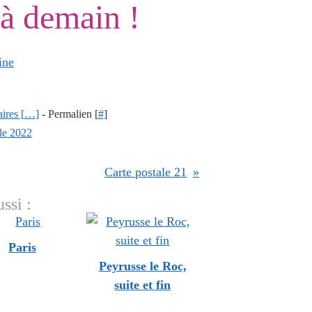
 à demain !
res [
…
]
- Permalien [
#
]
le 2022
Carte postale 21
ssi :
Paris
Peyrusse le Roc,
suite et fin