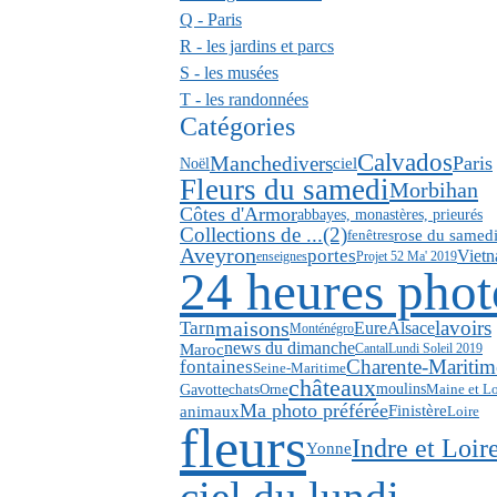
Q - Paris
R - les jardins et parcs
S - les musées
T - les randonnées
Catégories
Calvados
Manche
divers
Paris
ciel
Noël
Fleurs du samedi
Morbihan
Côtes d'Armor
abbayes, monastères, prieurés
Collections de ...(2)
rose du samed
fenêtres
Aveyron
portes
Viet
enseignes
Projet 52 Ma' 2019
24 heures phot
maisons
lavoirs
Tarn
Eure
Alsace
Monténégro
news du dimanche
Maroc
Cantal
Lundi Soleil 2019
Charente-Maritim
fontaines
Seine-Maritime
châteaux
Gavotte
moulins
chats
Orne
Maine et Lo
Ma photo préférée
animaux
Finistère
Loire
fleurs
Indre et Loir
Yonne