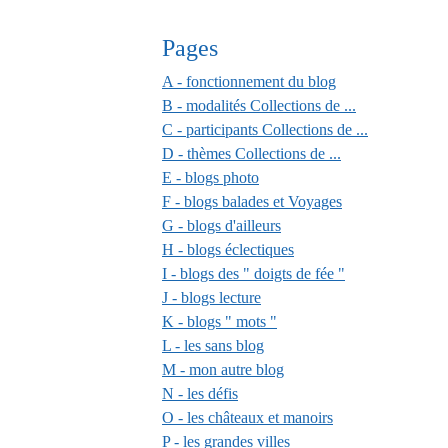
Pages
A - fonctionnement du blog
B - modalités Collections de ...
C - participants Collections de ...
D - thèmes Collections de ...
E - blogs photo
F - blogs balades et Voyages
G - blogs d'ailleurs
H - blogs éclectiques
I - blogs des " doigts de fée "
J - blogs lecture
K - blogs " mots "
L - les sans blog
M - mon autre blog
N - les défis
O - les châteaux et manoirs
P - les grandes villes