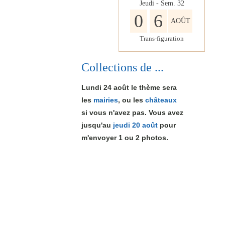
Jeudi - Sem.
32
0
6
AOÛT
Trans-figuration
Collections de ...
Lundi 24 août le thème sera
les
mairies
, ou les
châteaux
si vous n'avez pas. Vous avez
jusqu'au
jeudi 20 août
pour
m'envoyer 1
ou 2
photos.