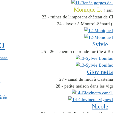
Monique L.
( san
23 - ruines de l'imposant château de C
24 - lavoir à Montrol-Sénard 
o
Sylvie
25 - 26 - chemin de ronde fortifié à B
onne
Giovinetta
27 - canal du midi à Casteln
m
28 - petite maison dans les vi
érée
Nicole