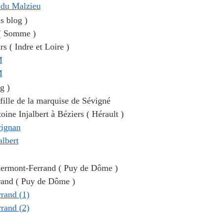
s blog )
 ( Somme )
s ( Indre et Loire )
g )
 fille de la marquise de Sévigné
ine Injalbert à Béziers ( Hérault )
 Clermont-Ferrand ( Puy de Dôme )
rand ( Puy de Dôme )