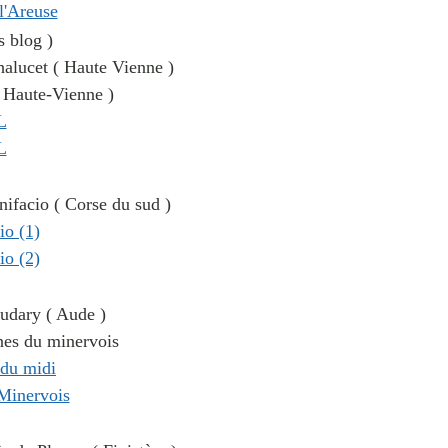
s blog )
halucet ( Haute Vienne )
( Haute-Vienne )
onifacio ( Corse du sud )
audary ( Aude )
gnes du minervois