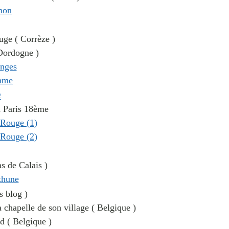
uge ( Corrèze )
Dordogne )
e
à Paris 18ème
s de Calais )
s blog )
 chapelle de son village ( Belgique )
d ( Belgique )