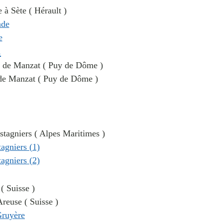
e à Sète ( Hérault )
.
ès de Manzat ( Puy de Dôme )
s de Manzat ( Puy de Dôme )
astagniers ( Alpes Maritimes )
( Suisse )
Areuse ( Suisse )