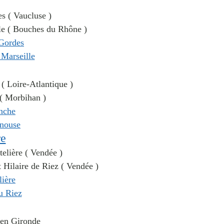
es ( Vaucluse )
le ( Bouches du Rhône )
 ( Loire-Atlantique )
 ( Morbihan )
re
telière ( Vendée )
t Hilaire de Riez ( Vendée )
t en Gironde