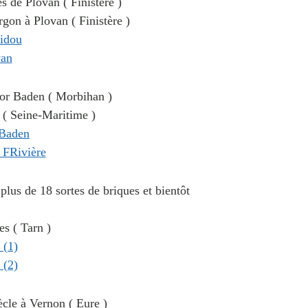
s de Plovan ( Finistère )
rgon à Plovan ( Finistère )
rmor Baden ( Morbihan )
e ( Seine-Maritime )
 plus de 18 sortes de briques et bientôt
s ( Tarn )
cle à Vernon ( Eure )