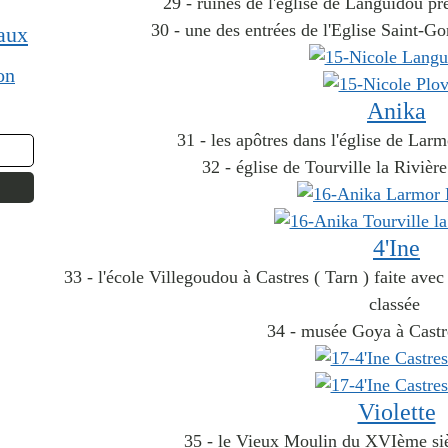
29 - ruines de l'église de Languidou prè
30 - une des entrées de l'Eglise Saint-Go
aux
on
Anika
31 - les apôtres dans l'église de La
32 - église de Tourville la Rivièr
4'Ine
33 - l'école Villegoudou à Castres ( Tarn ) faite avec
classée
34 - musée Goya à Castre
Violette
35 - le Vieux Moulin du XVIème siè