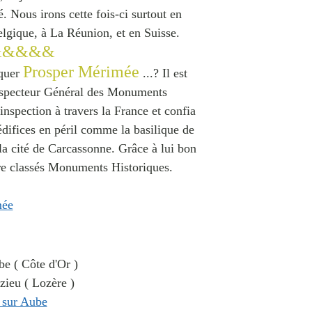
 Nous irons cette fois-ci surtout en
lgique, à La Réunion, et en Suisse.
&&&&&
Prosper Mérimée
oquer
...? Il est
Inspecteur Général des Monuments
nspection à travers la France et confia
'édifices en péril comme la basilique de
la cité de Carcassonne. Grâce à lui bon
re classés Monuments Historiques.
be ( Côte d'Or )
zieu ( Lozère )