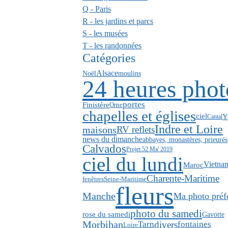
Q - Paris
R - les jardins et parcs
S - les musées
T - les randonnées
Catégories
Alsace
Noël
moulins
24 heures phot
portes
Finistère
Orne
chapelles et églises
ciel
Y
Cantal
Indre et Loire
maisons
RV reflets
news du dimanche
abbayes, monastères, prieurés
Calvados
Projet 52 Ma' 2019
ciel du lundi
Vietna
Maroc
Charente-Maritime
fenêtres
Seine-Maritime
fleurs
Manche
Ma photo préf
photo du samedi
rose du samedi
Gavotte
Morbihan
divers
Tarn
fontaines
Loire