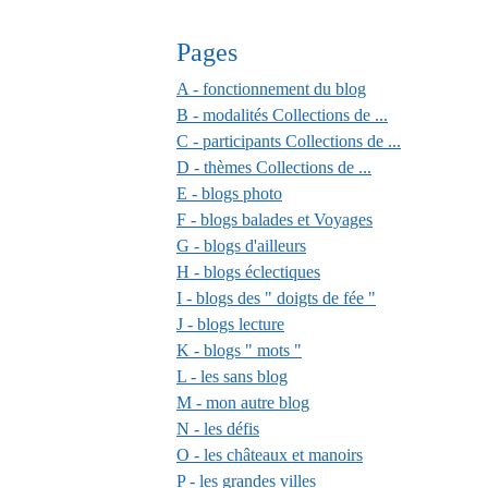
Pages
A - fonctionnement du blog
B - modalités Collections de ...
C - participants Collections de ...
D - thèmes Collections de ...
E - blogs photo
F - blogs balades et Voyages
G - blogs d'ailleurs
H - blogs éclectiques
I - blogs des " doigts de fée "
J - blogs lecture
K - blogs " mots "
L - les sans blog
M - mon autre blog
N - les défis
O - les châteaux et manoirs
P - les grandes villes