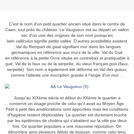
C'est le nom d'un petit quartier ancien situé dans le centre de
Caen, tout près du château.
Le Vaugueux est au départ un vallon
sec d'où une des origines de son nom puisqu'en
latin
valliculus
signifie petite vallée. D'autres possibilités existent
:
Val du Rempart
de
gwal
signifiant mur
dans les langues
germaniques en
référence aux murs de la ville,
Val du Gué
en référence à la petite Orne située en contrebas et pratiquable à
gué,
Val de la faux ou de la serpette, du vieux français
goix
(faux,
serpette). Son nom
a également été déformé en Val des gueux,
comme l'atteste une inscription gravée à l'angle d'un mur ...
Jusqu'a
u
XIXème
siècle et début du
XXème
le quartier a
conservé un visage proche de celui qu'il avait au Moyen Âge.
Petit à petit des améliorations sont apportées mais l
es conditions
d'hygiène
restent déplorables. Le quartier est durement touché
par les épidémies de choléra
qui s'abattent sur la ville par deux
fois. C
e quartier populaire a une mauvaise réputation. On
dénombre ainsi plusieurs débits de boisson, comme celui tenu