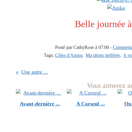
Belle journée à
Posté par CathyRose à 07:00 -
Commentai
Tags:
Côtes d'Armor
,
Ma photo préférée
,
A vo
Une autre ...
Vous aimerez au
Avant-dernière ...
A Corseul ...
On 