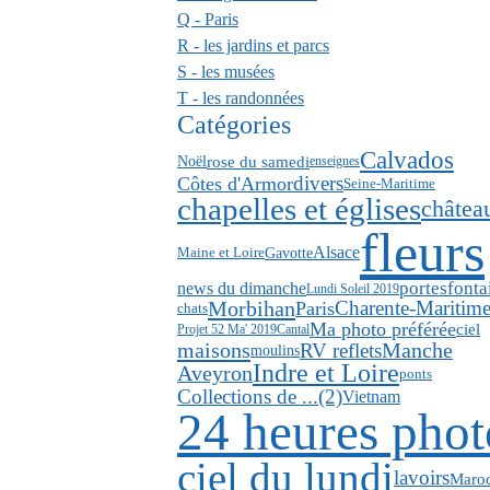
Q - Paris
R - les jardins et parcs
S - les musées
T - les randonnées
Catégories
Calvados
rose du samedi
Noël
enseignes
divers
Côtes d'Armor
Seine-Maritime
chapelles et églises
châtea
fleurs
Alsace
Gavotte
Maine et Loire
news du dimanche
portes
fonta
Lundi Soleil 2019
Morbihan
Charente-Maritim
Paris
chats
Ma photo préférée
ciel
Projet 52 Ma' 2019
Cantal
maisons
RV reflets
Manche
moulins
Indre et Loire
Aveyron
ponts
Collections de ...(2)
Vietnam
24 heures phot
ciel du lundi
lavoirs
Maro