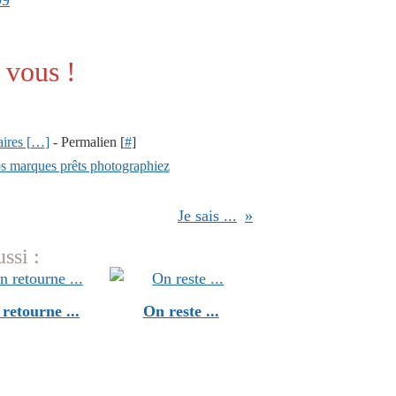
 vous !
res [
…
]
- Permalien [
#
]
s marques prêts photographiez
Je sais ...
ssi :
retourne ...
On reste ...