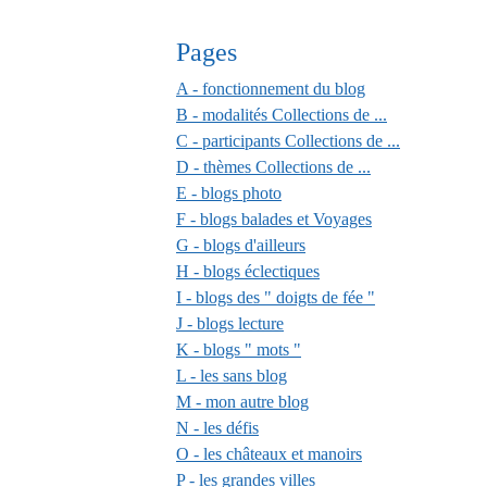
Pages
A - fonctionnement du blog
B - modalités Collections de ...
C - participants Collections de ...
D - thèmes Collections de ...
E - blogs photo
F - blogs balades et Voyages
G - blogs d'ailleurs
H - blogs éclectiques
I - blogs des " doigts de fée "
J - blogs lecture
K - blogs " mots "
L - les sans blog
M - mon autre blog
N - les défis
O - les châteaux et manoirs
P - les grandes villes