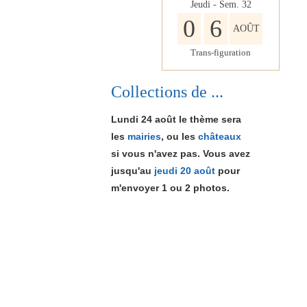
Jeudi - Sem.
32
0
6
AOÛT
Trans-figuration
Collections de ...
Lundi 24 août le thème sera
les
mairies
, ou les
châteaux
si vous n'avez pas. Vous avez
jusqu'au
jeudi 20 août
pour
m'envoyer 1
ou 2
photos.