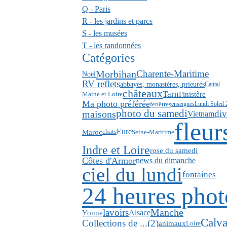
Q - Paris
R - les jardins et parcs
S - les musées
T - les randonnées
Catégories
Morbihan
Charente-Maritime
Noël
RV reflets
abbayes, monastères, prieurés
Cantal
châteaux
Tarn
Finistère
Maine et Loire
Ma photo préférée
fenêtres
enseignes
Lundi Soleil
photo du samedi
maisons
div
Vietnam
fleur
Eure
Maroc
Seine-Maritime
chats
Indre et Loire
rose du samedi
Côtes d'Armor
news du dimanche
ciel du lundi
fontaines
24 heures phot
lavoirs
Manche
Alsace
Yonne
Calv
Collections de ...(2)
animaux
Loire