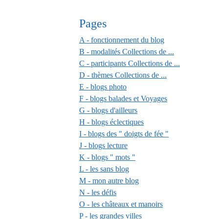
Pages
A - fonctionnement du blog
B - modalités Collections de ...
C - participants Collections de ...
D - thèmes Collections de ...
E - blogs photo
F - blogs balades et Voyages
G - blogs d'ailleurs
H - blogs éclectiques
I - blogs des " doigts de fée "
J - blogs lecture
K - blogs " mots "
L - les sans blog
M - mon autre blog
N - les défis
O - les châteaux et manoirs
P - les grandes villes