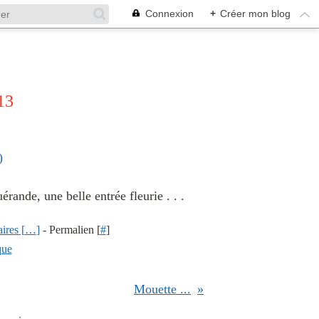
Connexion
+
Créer mon blog
13
érande, une belle entrée fleurie . . .
res [
…
]
- Permalien [
#
]
que
Mouette ...