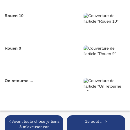
Rouen 10
Rouen 9
On retourne ...
< Avant toute chose je tiens
15 août ... >
à m'excuser car