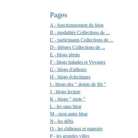
Pages
A - fonctionnement du blog
B - modalités Collections de ...
C - participants Collections de ...
D - thèmes Collections de ...
E - blogs photo
F - blogs balades et Voyages
G - blogs d'ailleurs
H - blogs éclectiques
I - blogs des " doigts de fée "
J - blogs lecture
K - blogs " mots "
L - les sans blog
M - mon autre blog
N - les défis
O - les châteaux et manoirs
P - les grandes villes