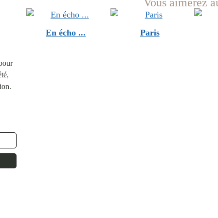
Vous aimerez au
En écho ...
Paris
 pour
té,
ion.