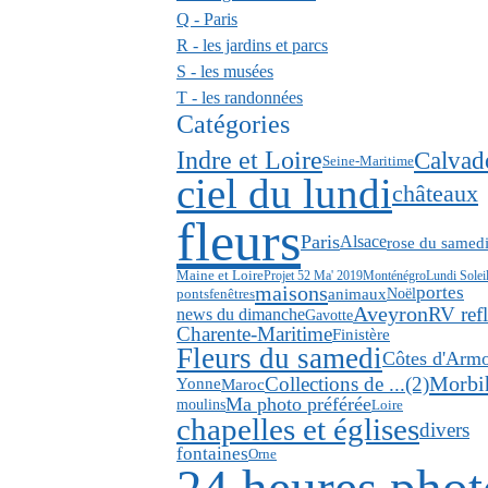
Q - Paris
R - les jardins et parcs
S - les musées
T - les randonnées
Catégories
Indre et Loire
Calvad
Seine-Maritime
ciel du lundi
châteaux
fleurs
Paris
Alsace
rose du samed
Maine et Loire
Projet 52 Ma' 2019
Monténégro
Lundi Solei
maisons
portes
animaux
ponts
fenêtres
Noël
Aveyron
RV refl
news du dimanche
Gavotte
Charente-Maritime
Finistère
Fleurs du samedi
Côtes d'Arm
Morbi
Collections de ...(2)
Maroc
Yonne
Ma photo préférée
moulins
Loire
chapelles et églises
divers
fontaines
Orne