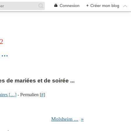
Connexion
+
Créer mon blog
12
...
es de mariées et de soirée ...
res [
…
]
- Permalien [
#
]
Molsheim ...