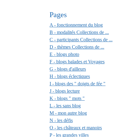
Pages
A - fonctionnement du blog
B - modalités Collections de ...
C - participants Collections de ...
D - thèmes Collections de ...
E - blogs photo
F - blogs balades et Voyages
G - blogs d'ailleurs
H - blogs éclectiques
I - blogs des " doigts de fée "
J - blogs lecture
K - blogs " mots "
L - les sans blog
M - mon autre blog
N - les défis
O - les châteaux et manoirs
P - les grandes villes