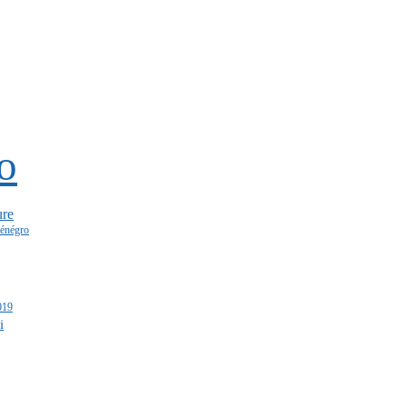
o
re
énégro
019
i