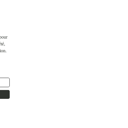
 pour
té,
ion.