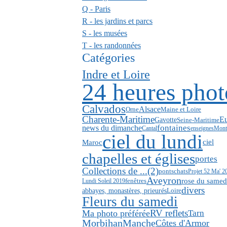
Q - Paris
R - les jardins et parcs
S - les musées
T - les randonnées
Catégories
Indre et Loire
24 heures phot
Calvados
Alsace
Orne
Maine et Loire
Charente-Maritime
Eu
Gavotte
Seine-Maritime
news du dimanche
fontaines
Cantal
enseignes
Mont
ciel du lundi
Maroc
ciel
chapelles et églises
portes
Collections de ...(2)
ponts
chats
Projet 52 Ma' 2
Aveyron
rose du samed
fenêtres
Lundi Soleil 2019
divers
abbayes, monastères, prieurés
Loire
Fleurs du samedi
RV reflets
Ma photo préférée
Tarn
Morbihan
Manche
Côtes d'Armor