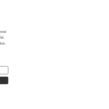
 pour
té,
ion.