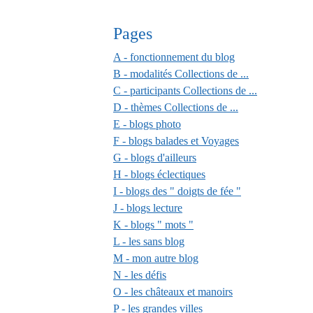
Pages
A - fonctionnement du blog
B - modalités Collections de ...
C - participants Collections de ...
D - thèmes Collections de ...
E - blogs photo
F - blogs balades et Voyages
G - blogs d'ailleurs
H - blogs éclectiques
I - blogs des " doigts de fée "
J - blogs lecture
K - blogs " mots "
L - les sans blog
M - mon autre blog
N - les défis
O - les châteaux et manoirs
P - les grandes villes