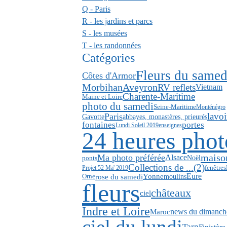
Q - Paris
R - les jardins et parcs
S - les musées
T - les randonnées
Catégories
Fleurs du samed
Côtes d'Armor
Aveyron
Morbihan
RV reflets
Vietnam
Charente-Maritime
Maine et Loire
photo du samedi
Seine-Maritime
Monténégro
lavoi
Paris
Gavotte
abbayes, monastères, prieurés
fontaines
portes
Lundi Soleil 2019
enseignes
24 heures phot
maiso
Ma photo préférée
Alsace
ponts
Noël
Collections de ...(2)
fenêtres
Projet 52 Ma' 2019
Eure
rose du samedi
Yonne
moulins
Orne
fleurs
châteaux
ciel
Indre et Loire
news du dimanch
Maroc
Tarn