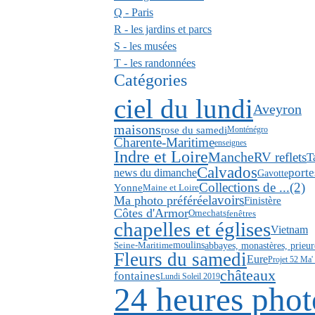
Q - Paris
R - les jardins et parcs
S - les musées
T - les randonnées
Catégories
ciel du lundi
Aveyron
maisons
rose du samedi
Monténégro
Charente-Maritime
enseignes
Indre et Loire
Manche
RV reflets
T
Calvados
news du dimanche
porte
Gavotte
Collections de ...(2)
Yonne
Maine et Loire
lavoirs
Ma photo préférée
Finistère
Côtes d'Armor
fenêtres
Orne
chats
chapelles et églises
Vietnam
abbayes, monastères, prieur
Seine-Maritime
moulins
Fleurs du samedi
Eure
Projet 52 Ma'
châteaux
fontaines
Lundi Soleil 2019
24 heures phot