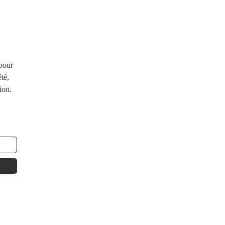
 pour
té,
ion.