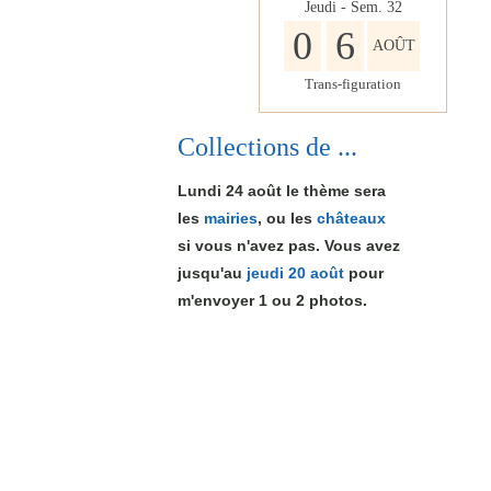
Jeudi - Sem.
32
0
6
AOÛT
Trans-figuration
Collections de ...
Lundi 24 août le thème sera
les
mairies
, ou les
châteaux
si vous n'avez pas. Vous avez
jusqu'au
jeudi 20 août
pour
m'envoyer 1
ou 2
photos.