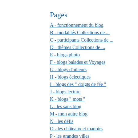
Pages
A - fonctionnement du blog
B - modalités Collections de ...
C - participants Collections de ...
D - thèmes Collections de ...
E - blogs photo
F - blogs balades et Voyages
G - blogs d'ailleurs
H - blogs éclectiques
I - blogs des " doigts de fée "
J - blogs lecture
K - blogs " mots "
L - les sans blog
M - mon autre blog
N - les défis
O - les châteaux et manoirs
P - les grandes villes