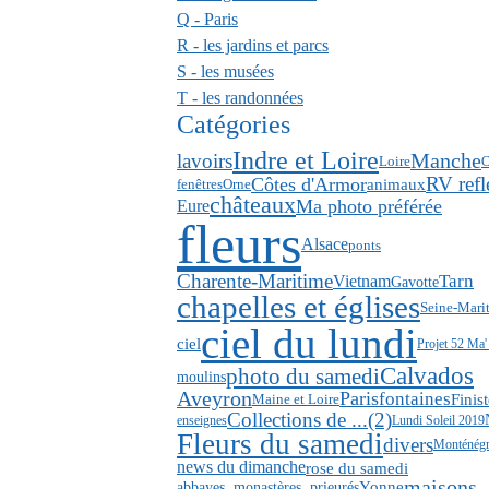
Q - Paris
R - les jardins et parcs
S - les musées
T - les randonnées
Catégories
Indre et Loire
lavoirs
Manche
Loire
C
RV refl
Côtes d'Armor
animaux
fenêtres
Orne
châteaux
Eure
Ma photo préférée
fleurs
Alsace
ponts
Charente-Maritime
Tarn
Vietnam
Gavotte
chapelles et églises
Seine-Mari
ciel du lundi
ciel
Projet 52 Ma'
Calvados
photo du samedi
moulins
Aveyron
Paris
fontaines
Finis
Maine et Loire
Collections de ...(2)
enseignes
Lundi Soleil 2019
Fleurs du samedi
divers
Monténég
news du dimanche
rose du samedi
maisons
abbayes, monastères, prieurés
Yonne