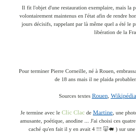
Il fit l'objet d'une restauration exemplaire, mais la
volontairement maintenus en l'état afin de rendre h
jours décisifs, rappelant par là même quel a été le p
libération de la Fr
Pour terminer Pierre Corneille, né à Rouen, embrassa
de 18 ans mais il ne plaida probable
Rouen
Wikipédi
Sources textes
,
Clic Clac
Martine
,
Je termine avec le
de
une photo 
amusante, poétique, anodine ... J'ai choisi ces quatre
caché qu'en fait il y en avait 4 !!! 🐷🐖 ) sur un