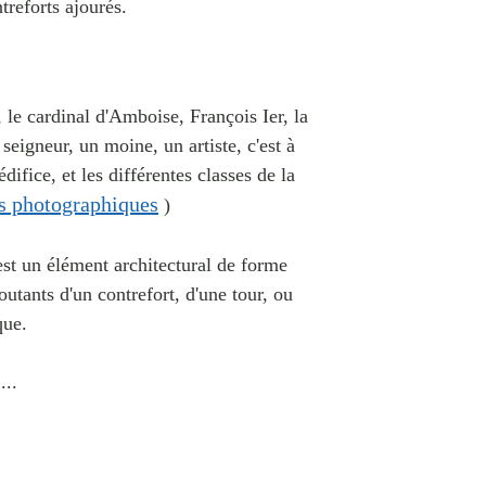
ntreforts ajourés.
 le cardinal d'Amboise, François Ier, la
seigneur, un moine, un artiste, c'est à
difice, et les différentes classes de la
es photographiques
)
'est un élément architectural de forme
tants d'un contrefort, d'une tour, ou
que.
...