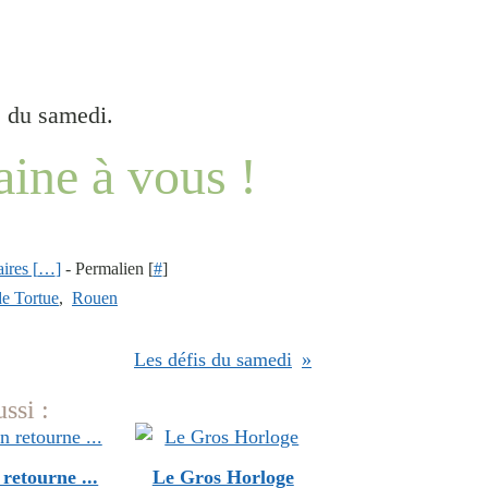
s du samedi.
ine à vous !
res [
…
]
- Permalien [
#
]
de Tortue
,
Rouen
Les défis du samedi
ssi :
retourne ...
Le Gros Horloge