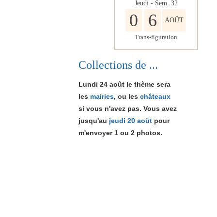
Jeudi - Sem.
32
0
6
AOÛT
Trans-figuration
Collections de ...
Lundi 24 août le thème sera
les
mairies
, ou les
châteaux
si vous n'avez pas. Vous avez
jusqu'au
jeudi 20 août
pour
m'envoyer 1
ou 2
photos.