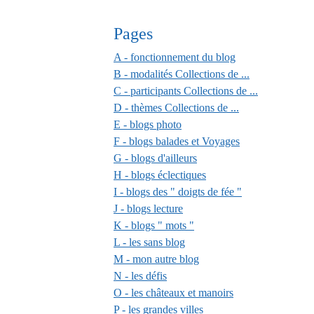
Pages
A - fonctionnement du blog
B - modalités Collections de ...
C - participants Collections de ...
D - thèmes Collections de ...
E - blogs photo
F - blogs balades et Voyages
G - blogs d'ailleurs
H - blogs éclectiques
I - blogs des " doigts de fée "
J - blogs lecture
K - blogs " mots "
L - les sans blog
M - mon autre blog
N - les défis
O - les châteaux et manoirs
P - les grandes villes