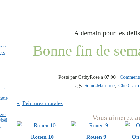
A demain pour les défi
Bonne fin de sema
antal
ets
Posté par CathyRose à 07:00 -
Commentai
Tags:
Seine-Maritime
,
Clic Clac 
time
 2019
Peintures murales
tère
Vous aimerez au
Noël
ro
Rouen 10
Rouen 9
On 