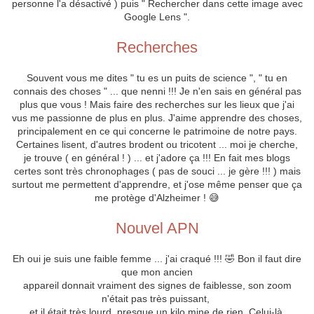
personne l'a désactivé ) puis " Rechercher dans cette image avec
Google Lens ".
Recherches
Souvent vous me dites " tu es un puits de science ", " tu en
connais des choses " ... que nenni !!! Je n'en sais en général pas
plus que vous ! Mais faire des recherches sur les lieux que j'ai
vus me passionne de plus en plus. J'aime apprendre des choses,
principalement en ce qui concerne le patrimoine de notre pays.
Certaines lisent, d'autres brodent ou tricotent ... moi je cherche,
je trouve ( en général ! ) ... et j'adore ça !!! En fait mes blogs
certes sont très chronophages ( pas de souci ... je gère !!! ) mais
surtout me permettent d'apprendre, et j'ose même penser que ça
me protège d'Alzheimer ! 😅
Nouvel APN
Eh oui je suis une faible femme ... j'ai craqué !!! 🤣 Bon il faut dire
que mon ancien
appareil donnait vraiment des signes de faiblesse, son zoom
n'était pas très puissant,
et il était très lourd, presque un kilo mine de rien. Celui-là,