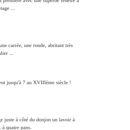
la première avec une superbe fenêtre à
age ...
ne carrée, une ronde, abritant très
ier ...
 eut jusqu'à 7 au XVIIIème siècle !
ge juste à côté du donjon un lavoir à
 à quatre pans.