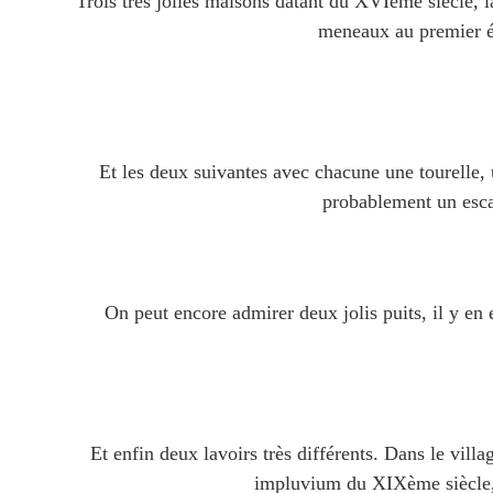
Trois très jolies maisons datant du XVIème siècle, 
meneaux au premier ét
Et les deux suivantes avec chacune une tourelle, u
probablement un escal
On peut encore admirer deux jolis puits, il y en
Et enfin deux lavoirs très différents. Dans le villa
impluvium du XIXème siècle,