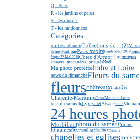
Q - Paris
R - les jardins et parcs
S - les musées
T - les randonnées
Catégories
Collections de ...(2)
portes
animaux
Maro
lavoirs
Paris
Seine-Maritime
ponts
Lundi Soleil 2019
Côtes d'Armor
Eure
Projet 52 Ma' 2019
enseignes
abbayes, monastères, prieurés
Noël
Indre et Loire
Ma photo préférée
Fleurs du same
news du dimanche
fleurs
châteaux
Finistère
Charente-Maritime
Cantal
Maine et Loire
divers
Alsace
Vietnam
rose du samedi
ciel
chats
24 heures phot
photo du samedi
Morbihan
Yonne
fontaines
moulins
Loire
Orne
Monténégro
chapelles et églises
maison