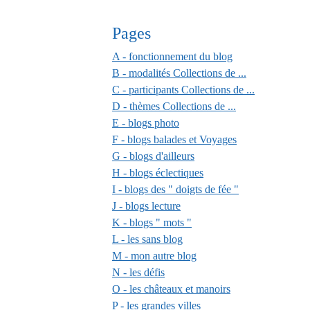
Pages
A - fonctionnement du blog
B - modalités Collections de ...
C - participants Collections de ...
D - thèmes Collections de ...
E - blogs photo
F - blogs balades et Voyages
G - blogs d'ailleurs
H - blogs éclectiques
I - blogs des " doigts de fée "
J - blogs lecture
K - blogs " mots "
L - les sans blog
M - mon autre blog
N - les défis
O - les châteaux et manoirs
P - les grandes villes