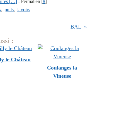
res [
…
]
- Permalien [
#
]
s
,
puits
,
lavoirs
BAL
ssi :
ly le Château
Coulanges la
Vineuse