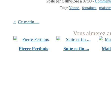
Posté par CathyRose à 07:00 -
Commentai
Tags:
Yonne
,
fontaines
,
maison
Ce matin ...
Vous aimerez au
Pierre Perthuis
Suite et fin ...
Mail