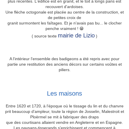
plus récentes. L'édifice est en granit, et le toit à longs pans est
recouvert d'ardoises.
Une flèche octogonale est placée au centre de la construction, et
de petites croix de
granit surmontent les faîtages. Et je n'avais pas bu... le clocher
penche vraiment ! 😁
mairie de Lizio
( source texte
)
A l'intérieur l'ensemble des badigeons a été repris avec pour
partie une restitution des anciens décors sur certains voûtes et
piliers.
Les maisons
Entre 1620 et 1720, à l'époque où le tissage du lin et du chanvre
prit beaucoup d'ampleur, toute la région de Josselin, Malestroit et
Ploërmel se mit à fabriquer des draps
que des courtisans allaient vendre en Angleterre et en Espagne.
Les paysans-tisserands s'enrichissent et commencent à