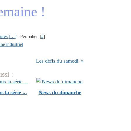
semaine !
res [
…
]
- Permalien [
#
]
ne industriel
Les défis du samedi
ssi :
s la série ...
News du dimanche