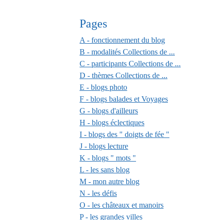
Pages
A - fonctionnement du blog
B - modalités Collections de ...
C - participants Collections de ...
D - thèmes Collections de ...
E - blogs photo
F - blogs balades et Voyages
G - blogs d'ailleurs
H - blogs éclectiques
I - blogs des " doigts de fée "
J - blogs lecture
K - blogs " mots "
L - les sans blog
M - mon autre blog
N - les défis
O - les châteaux et manoirs
P - les grandes villes