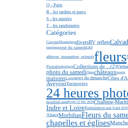
Q - Paris
R - les jardins et parcs
S - les musées
T - les randonnées
Catégories
Calva
divers
RV reflets
Gavotte
Monténégro
rose du samedi
ciel
enseignes
fleurs
abbayes, monastères, prieurés
Collections de ...(2)
Vietn
Finistère
fenêtres
photo du samedi
châteaux
ponts
Orne
maisons
news du dimanche
Côtes d'
Loire
Aveyron
Tarn
portes
24 heures phot
Charente-Marit
moulins
Cantal
Projet 52 Ma' 2019
Indre et Loire
fontaines
Lundi Soleil 2019
Fleurs du sam
Morbihan
Alsace
chapelles et églises
Manch