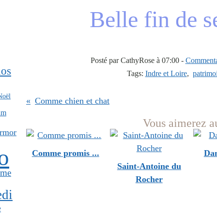
Belle fin de 
Posté par CathyRose à 07:00 -
Commentai
dos
Tags:
Indre et Loire
,
patrimoi
Noël
Comme chien et chat
am
Vous aimerez au
Armor
o
Comme promis ...
Dan
Saint-Antoine du
ime
Rocher
edi
e