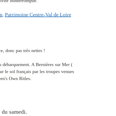
tivité ininterrompue.
n
Patrimoine Centre-Val de Loire
,
e, donc pas très nettes !
u débarquement. A Bernières sur Mer (
r le sol français par les troupes venues
een's Own Ritles.
s du samedi.