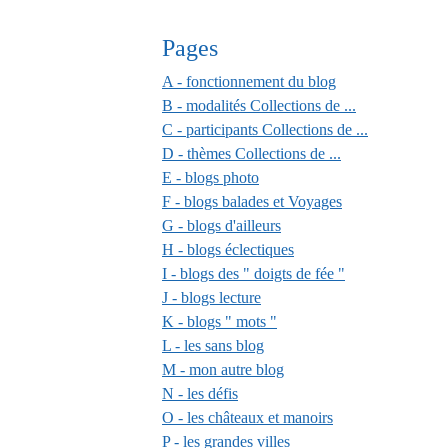
Pages
A - fonctionnement du blog
B - modalités Collections de ...
C - participants Collections de ...
D - thèmes Collections de ...
E - blogs photo
F - blogs balades et Voyages
G - blogs d'ailleurs
H - blogs éclectiques
I - blogs des " doigts de fée "
J - blogs lecture
K - blogs " mots "
L - les sans blog
M - mon autre blog
N - les défis
O - les châteaux et manoirs
P - les grandes villes