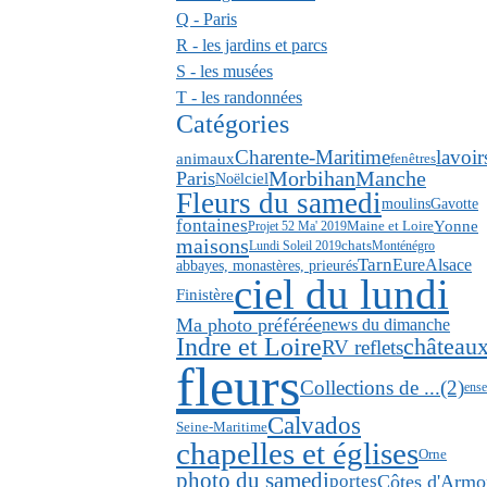
Q - Paris
R - les jardins et parcs
S - les musées
T - les randonnées
Catégories
Charente-Maritime
lavoir
animaux
fenêtres
Morbihan
Paris
Manche
ciel
Noël
Fleurs du samedi
Gavotte
moulins
fontaines
Yonne
Projet 52 Ma' 2019
Maine et Loire
maisons
Lundi Soleil 2019
chats
Monténégro
Tarn
Eure
Alsace
abbayes, monastères, prieurés
ciel du lundi
Finistère
Ma photo préférée
news du dimanche
Indre et Loire
château
RV reflets
fleurs
Collections de ...(2)
ense
Calvados
Seine-Maritime
chapelles et églises
Orne
photo du samedi
portes
Côtes d'Armo