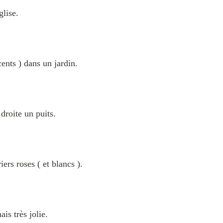
glise.
écents ) dans un jardin.
droite un puits.
iers roses ( et blancs ).
is très jolie.