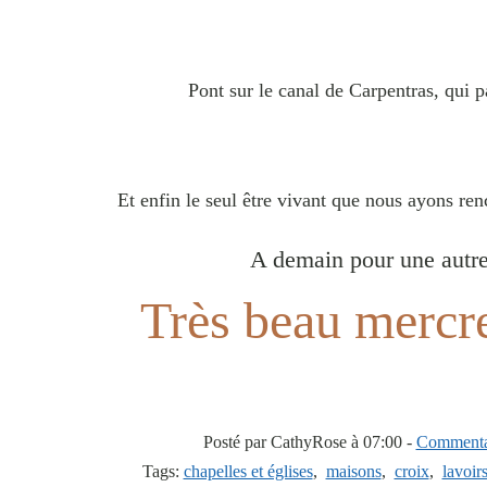
Pont sur le canal de Carpentras, qui 
Et enfin le seul être vivant que nous ayons ren
A demain pour une autre
Très beau mercre
Posté par CathyRose à 07:00 -
Commentai
Tags:
chapelles et églises
,
maisons
,
croix
,
lavoir