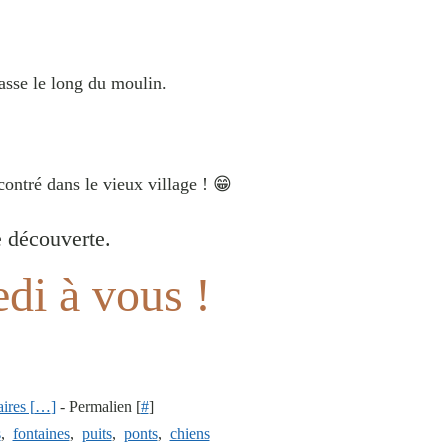
passe le long du moulin.
contré dans le vieux village ! 😁
 découverte.
di à vous !
res [
…
]
- Permalien [
#
]
s
,
fontaines
,
puits
,
ponts
,
chiens