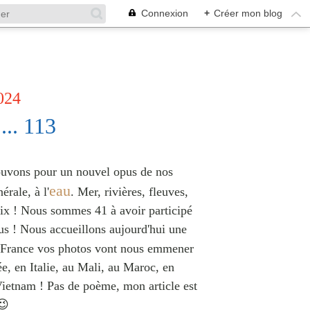
Connexion
+
Créer mon blog
024
... 113
ouvons pour un nouvel opus de nos
eau
rale, à l'
. Mer, rivières, fleuves,
hoix ! Nous sommes 41 à avoir participé
ous ! Nous accueillons aujourd'hui une
la France vos photos vont nous emmener
e, en Italie, au Mali, au Maroc, en
Vietnam ! Pas de poème, mon article est
😉