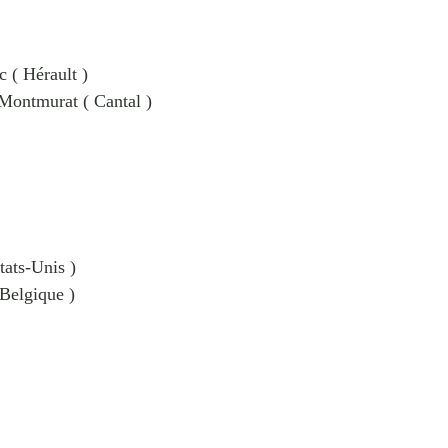
c ( Hérault )
à Montmurat ( Cantal )
tats-Unis )
Belgique )