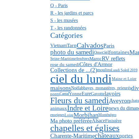
Q - Paris
R - les jardins et parcs
S - les musées
T - les randonnées
Catégories
Calvados
Paris
Tarn
Vietnam
photo du samedi
Ma
fontaines
ciel
Orne
RV reflets
Maroc
Seine-Maritime
fenêtres
Côtes d'Armor
rose du samedi
Collections de ...(2)
moulins
Lundi Soleil 2019
ciel du lundi
Maine et Loire
maisons
div
abbayes, monastères, prieurés
Noël
lavoirs
Eure
Yonne
Gavotte
ponts
Cantal
Fleurs du samedi
Aveyron
chats
Indre et Loire
news du diman
animaux
Morbihan
Loire
enseignes
Monténégro
Ma photo préférée
Alsace
Finistère
chapelles et églises
châteaux
Charente-Maritime
portes