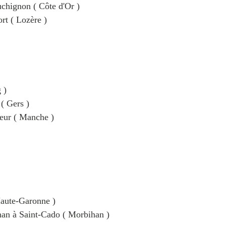
chignon ( Côte d'Or )
ort ( Lozère )
 )
( Gers )
leur ( Manche )
Haute-Garonne )
ihan à Saint-Cado ( Morbihan )