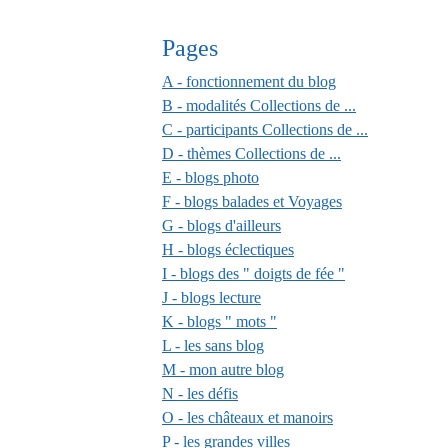
Pages
A - fonctionnement du blog
B - modalités Collections de ...
C - participants Collections de ...
D - thèmes Collections de ...
E - blogs photo
F - blogs balades et Voyages
G - blogs d'ailleurs
H - blogs éclectiques
I - blogs des " doigts de fée "
J - blogs lecture
K - blogs " mots "
L - les sans blog
M - mon autre blog
N - les défis
O - les châteaux et manoirs
P - les grandes villes