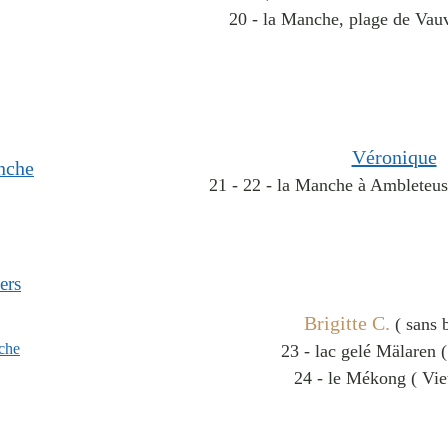
20 - la Manche, plage de Vauv
Véronique
nche
21 - 22 - la Manche à Ambleteuse
ers
Brigitte C.
( sans b
che
23 - lac gelé Mälaren 
24 - le Mékong ( Vie