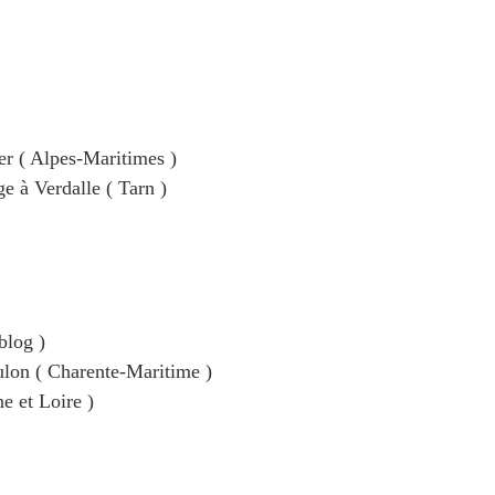
er ( Alpes-Maritimes )
ge à Verdalle ( Tarn )
blog )
ulon ( Charente-Maritime )
e et Loire )