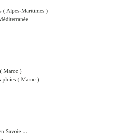
s ( Alpes-Maritimes )
a Méditerranée
( Maroc )
s pluies ( Maroc )
en Savoie ...
an