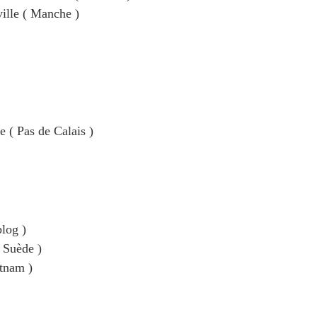
ille ( Manche )
 ( Pas de Calais )
log )
( Suède )
tnam )