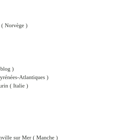
t ( Norvège )
 blog )
Pyrénées-Atlantiques )
rin ( Italie )
nville sur Mer ( Manche )