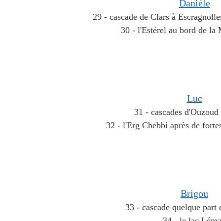
Danièle
29 - cascade de Clars à Escragnolle
30 - l'Estérel au bord de l
Luc
31 - cascades d'Ouzoud 
32 - l'Erg Chebbi après de forte
Brigou
33 - cascade quelque part 
34 - le lac Lém