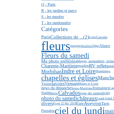
Q - Paris
R - les jardins et parcs
S - les musées
T - les randonnées
Catégories
Paris
Collections de ...(2)
Gavotte
Loire
fleurs
Alsace
fenêtres
enseignes
Orne
Fleurs du samedi
Ma photo préférée
abbayes, monastères, prieu
Charente-Maritime
RV reflets
an
moulins
Indre et Loire
Morbihan
Monténégro
chapelles et églises
Manch
lavoirs
Vietnam
Yonne
Maine et Loire
news du dimanche
fontaines
Seine-Maritime
Can
Calvados
Maroc
rose du samedi
ciel
Noël
photo du samedi
châteaux
Lundi Soleil 
Aveyron
divers
Eure
Tarn
Projet 52 Ma' 2019
ciel du lundi
mai
Finistère