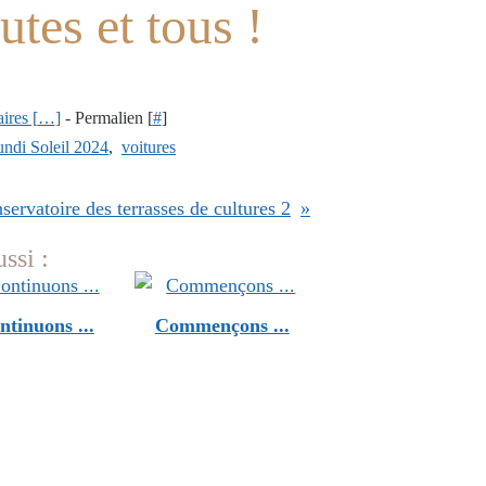
utes et tous !
res [
…
]
- Permalien [
#
]
ndi Soleil 2024
,
voitures
servatoire des terrasses de cultures 2
ssi :
ntinuons ...
Commençons ...