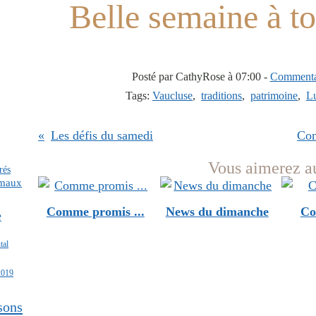
Belle semaine à to
Posté par CathyRose à 07:00 -
Commentai
Tags:
Vaucluse
,
traditions
,
patrimoine
,
Lu
Les défis du samedi
Con
Vous aimerez au
rés
imaux
Comme promis ...
News du dimanche
Co
e
tal
2019
sons