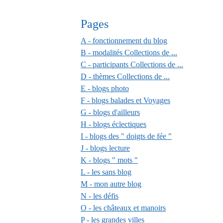
Pages
A - fonctionnement du blog
B - modalités Collections de ...
C - participants Collections de ...
D - thèmes Collections de ...
E - blogs photo
F - blogs balades et Voyages
G - blogs d'ailleurs
H - blogs éclectiques
I - blogs des " doigts de fée "
J - blogs lecture
K - blogs " mots "
L - les sans blog
M - mon autre blog
N - les défis
O - les châteaux et manoirs
P - les grandes villes