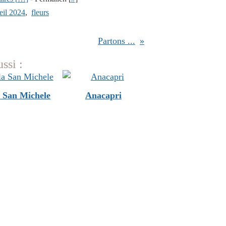
eil 2024
,
fleurs
Partons ...
ssi :
a San Michele
Anacapri