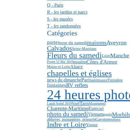
Q - Paris
R - les jardins et parcs
S - les musées
T - les randonnées
Catégories
Aveyron
maisons
portes
rose du samedi
Calvados
Seine-Maritime
Fleurs du samedi
Manche
Loire
Côtes d'Armor
moulins
Projet 52 Ma' 2019
Alsace
Maine et Loire
chapelles et églises
Paris
news du dimanche
animaux
Finistère
RV reflets
fontaines
24 heures phot
Tarn
Noël
Lundi Soleil 2019
Monténégro
Charente-Maritime
Eure
ciel
photo du samedi
Morbih
Vietnam
ponts
abbayes, monastères, prieurés
Gavotte
fenêtres
Indre et Loire
Yonne