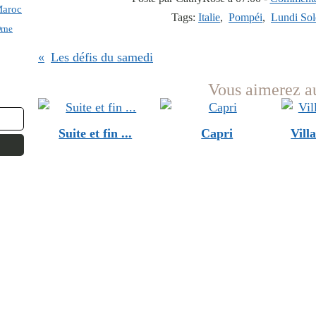
aroc
Tags:
Italie
,
Pompéi
,
Lundi Sol
rne
Les défis du samedi
Vous aimerez au
Suite et fin ...
Capri
Vill