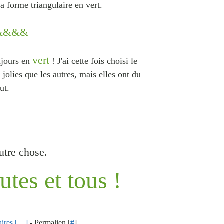
la forme triangulaire en vert.
&&&&
vert
ujours en
! J'ai cette fois choisi le
 jolies que les autres, mais elles ont du
ut.
utre chose.
utes et tous !
res [
…
]
- Permalien [
#
]