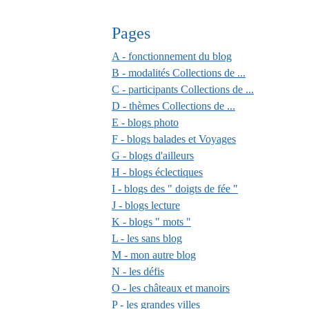
Pages
A - fonctionnement du blog
B - modalités Collections de ...
C - participants Collections de ...
D - thèmes Collections de ...
E - blogs photo
F - blogs balades et Voyages
G - blogs d'ailleurs
H - blogs éclectiques
I - blogs des " doigts de fée "
J - blogs lecture
K - blogs " mots "
L - les sans blog
M - mon autre blog
N - les défis
O - les châteaux et manoirs
P - les grandes villes