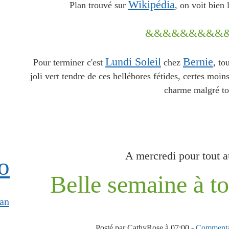
W
ikipédia
Plan trouvé sur
, on voit bien 
&&&&&&&&&
Lundi Soleil
Bernie
Pour terminer c'est
chez
, to
joli vert tendre de ces hellébores fétides, certes moins
charme malgré to
A mercredi pour tout a
o
Belle semaine à to
an
Posté par CathyRose à 07:00 -
Commentai